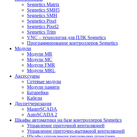
Segnetics Matrix
Segnetics SMH5
Segnetics SMH
Segnetics Pixel
Segnetics Pixel2
Segnetics Trim
VNC – технология для ПЛК Segnetics
Программирование контроллеров Segnetics
Модули
Модули MR
Модули MC
Модули FMR
Модули MRL
Аксеcсуары
Сетевые модули
Модули памяти
Батарейки
Кабели
Диспетчеризация
MasterSCADA
AutoSCADA 2
Шкафы автоматики на базе контроллеров Segnetics
Управление приточной вентиляцией
Управление приточно-вытяжной вентиляцией
Шкафы управления тепловыми пунктами