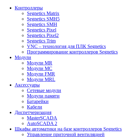
Контроллеры
Segnetics Matrix
Segnetics SMH5
Segnetics SMH
Segnetics Pixel
Segnetics Pixel2
Segnetics Trim
VNC – технология для ПЛК Segnetics
Программирование контроллеров Segnetics
Модули
Модули MR
Модули MC
Модули FMR
Модули MRL
Аксеcсуары
Сетевые модули
Модули памяти
Батарейки
Кабели
Диспетчеризация
MasterSCADA
AutoSCADA 2
Шкафы автоматики на базе контроллеров Segnetics
Управление приточной вентиляцией