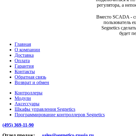
регулятора, а неп
Вместо SCADA - с
пользователь е
Segnetics сделат
будет п
Главная
О компании
Доставка
Оплата
Гарантия
Контакты
Обратная связь
Возврат и обмен
Контроллеры
Модули
Аксессуары
Шкафы управления Segnetics
Программирование контроллеров Segnetics
(495) 369-11-90
Отдел продаж:
sales@segnetics-russia.ru