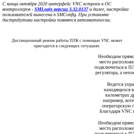
С конца октября 2020 интерфейс VNC встроен в ОС
контроллеров -
SMLogix версии 3.32.0137
и далее, настройка
пользователей вынесена в SMConfig. При установке
дистрибутива настройки появятся автоматически.
Дистанционный режим работы ПЛК с помощью VNC может
пригодится в следующих ситуациях:
Необходим прямо
место располож
подключиться к ПЛ
регулятора, а неп
Ведется упр
находящихся в
километрах др
например, коте
операторскую п
Благодаря VNC п
Необходим прямо
место располож
подключиться к ПЛ