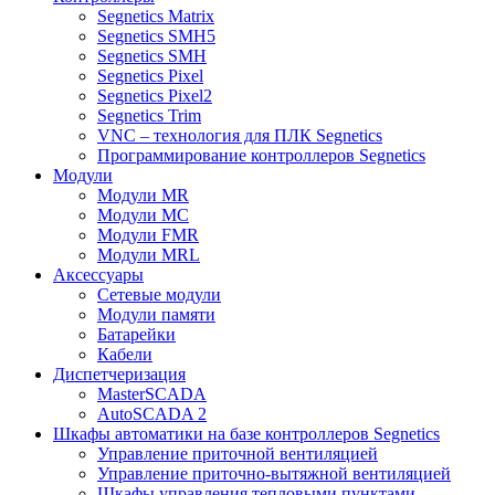
Segnetics Matrix
Segnetics SMH5
Segnetics SMH
Segnetics Pixel
Segnetics Pixel2
Segnetics Trim
VNC – технология для ПЛК Segnetics
Программирование контроллеров Segnetics
Модули
Модули MR
Модули MC
Модули FMR
Модули MRL
Аксеcсуары
Сетевые модули
Модули памяти
Батарейки
Кабели
Диспетчеризация
MasterSCADA
AutoSCADA 2
Шкафы автоматики на базе контроллеров Segnetics
Управление приточной вентиляцией
Управление приточно-вытяжной вентиляцией
Шкафы управления тепловыми пунктами