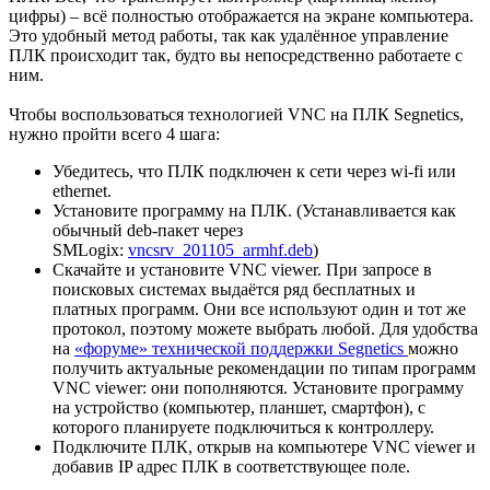
цифры) – всё полностью отображается на экране компьютера.
Это удобный метод работы, так как удалённое управление
ПЛК происходит так, будто вы непосредственно работаете с
ним.
Чтобы воспользоваться технологией VNC на ПЛК Segnetics,
нужно пройти всего 4 шага:
Убедитесь, что ПЛК подключен к сети через wi-fi или
ethernet.
Установите программу на ПЛК. (Устанавливается как
обычный deb-пакет через
SMLogix:
vncsrv_201105_armhf.deb
)
Скачайте и установите VNC viewer. При запросе в
поисковых системах выдаётся ряд бесплатных и
платных программ. Они все используют один и тот же
протокол, поэтому можете выбрать любой. Для удобства
на
«форуме» технической поддержки Segnetics
можно
получить актуальные рекомендации по типам программ
VNC viewer: они пополняются. Установите программу
на устройство (компьютер, планшет, смартфон), с
которого планируете подключиться к контроллеру.
Подключите ПЛК, открыв на компьютере VNC viewer и
добавив IP адрес ПЛК в соответствующее поле.