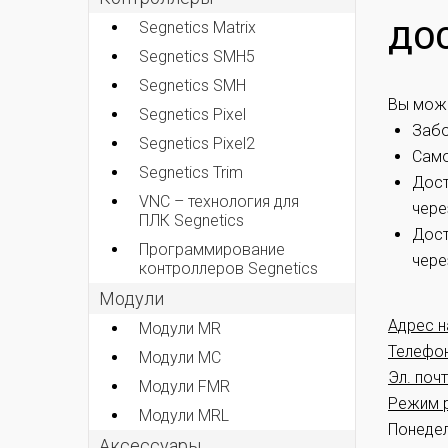
Segnetics Matrix
ДО
Segnetics SMH5
Segnetics SMH
Вы може
Segnetics Pixel
Забо
Segnetics Pixel2
Cамо
Segnetics Trim
Дост
VNC – технология для
чере
ПЛК Segnetics
Дост
Программирование
чере
контроллеров Segnetics
Модули
Адрес н
Модули MR
Телефон
Модули MC
Эл. почт
Модули FMR
Режим 
Модули MRL
Понедел
Аксеcсуары