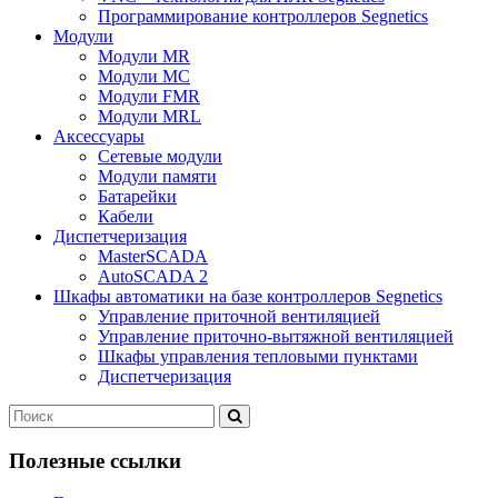
Программирование контроллеров Segnetics
Модули
Модули MR
Модули MC
Модули FMR
Модули MRL
Аксеcсуары
Сетевые модули
Модули памяти
Батарейки
Кабели
Диспетчеризация
MasterSCADA
AutoSCADA 2
Шкафы автоматики на базе контроллеров Segnetics
Управление приточной вентиляцией
Управление приточно-вытяжной вентиляцией
Шкафы управления тепловыми пунктами
Диспетчеризация
Полезные ссылки