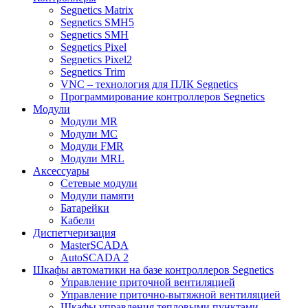
Segnetics Matrix
Segnetics SMH5
Segnetics SMH
Segnetics Pixel
Segnetics Pixel2
Segnetics Trim
VNC – технология для ПЛК Segnetics
Программирование контроллеров Segnetics
Модули
Модули MR
Модули MC
Модули FMR
Модули MRL
Аксеcсуары
Сетевые модули
Модули памяти
Батарейки
Кабели
Диспетчеризация
MasterSCADA
AutoSCADA 2
Шкафы автоматики на базе контроллеров Segnetics
Управление приточной вентиляцией
Управление приточно-вытяжной вентиляцией
Шкафы управления тепловыми пунктами