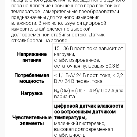
пара на давление насыщенного пара при той же
температуре. Измерительные преобразователи
предназначены для точного измерения
влажности. В них используется цифровой
измерительный элемент с высокой
долговременной стабильностью. Датчик
откалиброван на заводе.
15...36 В пост. тока зависит от
Напряжение
нагрузки,
питания
стабилизированное,
остаточная пульсация ±0,3 В
Потребляемая
< 1,1 В·А/ 24 В пост. тока; < 2,2
мощность
В·А/ 24 В перем. тока
R
(Ом) = (Ub - 14 В)/ 0,02 А для
a
Нагрузка
варианта I
цифровой датчик влажности
со встроенным датчиком
Чувствительные
температуры,
элементы
маленький гистерезис,
высокая долговременная
стабильность