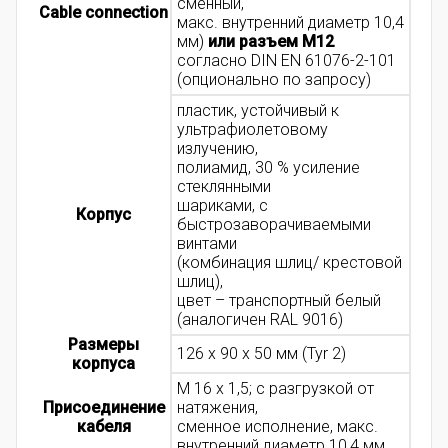
сменный,
Cable connection
макс. внутренний диаметр 10,4
мм)
или разъем M12
согласно DIN EN 61076-2-101
(опционально по запросу)
пластик, устойчивый к
ультрафиолетовому
излучению,
полиамид, 30 % усиление
стеклянными
шариками, с
Корпус
быстрозаворачиваемыми
винтами
(комбинация шлиц/ крестовой
шлиц),
цвет – транспортный белый
(аналогичен RAL 9016)
Размеры
126 x 90 x 50 мм (Tyr 2)
корпуса
M 16 x 1,5; с разгрузкой от
Присоединение
натяжения,
кабеля
сменное исполнение, макс.
внутренний диаметр 10,4 мм