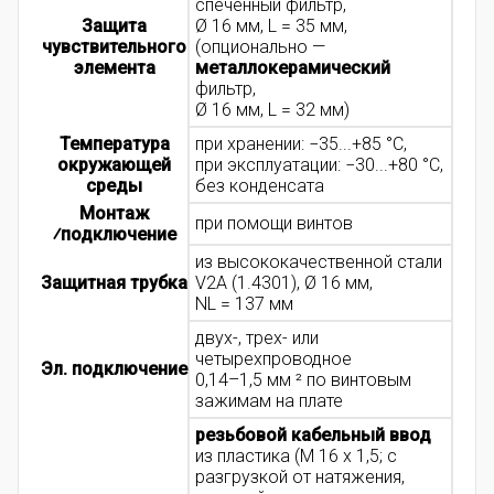
спеченный фильтр,
Защита
Ø 16 мм, L = 35 мм,
чувствительного
(опционально —
элемента
металлокерамический
фильтр,
Ø 16 мм, L = 32 мм)
Температура
при хранении: −35...+85 °C,
окружающей
при эксплуатации: −30...+80 °C,
среды
без конденсата
Монтаж
при помощи винтов
⁄подключение
из высококачественной стали
Защитная трубка
V2A (1.4301), Ø 16 мм,
NL = 137 мм
двух-, трех- или
четырехпроводное
Эл. подключение
0,14–1,5 мм ² по винтовым
зажимам на плате
резьбовой кабельный ввод
из пластика (M 16 x 1,5; с
разгрузкой от натяжения,