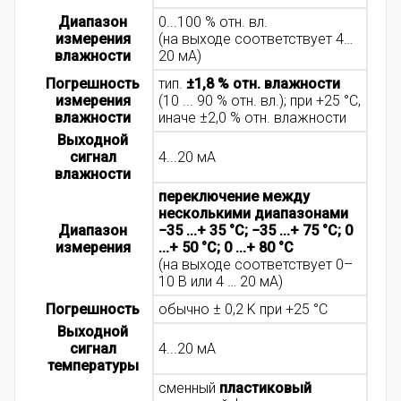
Диапазон
0...100 % отн. вл.
измерения
(на выходе соответствует 4…
влажности
20 мА)
Погрешность
тип.
±1,8 % отн. влажности
измерения
(10 ... 90 % отн. вл.); при +25 °C,
влажности
иначе ±2,0 % отн. влажности
Выходной
сигнал
4...20 мА
влажности
переключение между
несколькими диапазонами
Диапазон
−35 ...+ 35 °C; −35 ...+ 75 °C; 0
измерения
...+ 50 °C; 0 ...+ 80 °C
(на выходе соответствует 0–
10 B или 4 … 20 мА)
Погрешность
обычно ± 0,2 K при +25 °C
Выходной
сигнал
4...20 мА
температуры
сменный
пластиковый