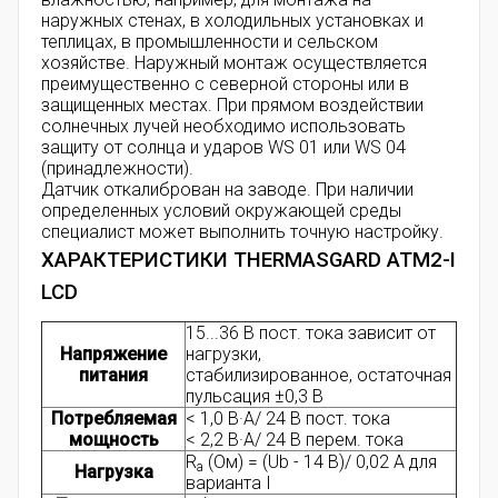
наружных стенах, в холодильных установках и
теплицах, в промышленности и сельском
хозяйстве. Наружный монтаж осуществляется
преимущественно с северной стороны или в
защищенных местах. При прямом воздействии
солнечных лучей необходимо использовать
защиту от солнца и ударов WS 01 или WS 04
(принадлежности).
Датчик откалиброван на заводе. При наличии
определенных условий окружающей среды
специалист может выполнить точную настройку.
ХАРАКТЕРИСТИКИ THERMASGARD ATM2-I
LCD
15...36 В пост. тока зависит от
Напряжение
нагрузки,
питания
стабилизированное, остаточная
пульсация ±0,3 В
Потребляемая
< 1,0 В·А/ 24 В пост. тока
мощность
< 2,2 В·А/ 24 В перем. тока
R
(Ом) = (Ub - 14 В)/ 0,02 А для
a
Нагрузка
варианта I