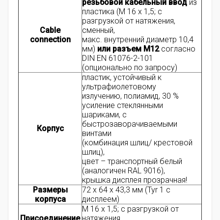
резьбовой кабельный ввод
из
пластика (M 16 x 1,5; с
разгрузкой от натяжения,
Cable
сменный,
connection
макс. внутренний диаметр 10,4
мм)
или разъем M12
согласно
DIN EN 61076-2-101
(опционально по запросу)
пластик, устойчивый к
ультрафиолетовому
излучению, полиамид, 30 %
усиление стеклянными
шариками, с
быстрозаворачиваемыми
Корпус
винтами
(комбинация шлиц/ крестовой
шлиц),
цвет – транспортный белый
(аналогичен RAL 9016),
крышка дисплея прозрачная!
Размеры
72 x 64 x 43,3 мм (Tyr 1 c
корпуса
дисплеем)
M 16 x 1,5; с разгрузкой от
Присоединение
натяжения,