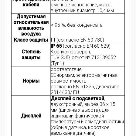
кабеля
сменное исполнение, макс.
внутренний диаметр 10,4 мм
Допустимая
относительная
< 95 %, без конденсата
влажность
воздуха
Класс защиты
III (согласно EN 60 730)
IP 65
(согласно EN 60 529)
Степень
Корпус проверен,
защиты
TÜV SÜD, отчет № 713139052
(Tyr 1)
соответствие
CEнормам,
электромагнитная
Нормы
совместимость
согласно EN 61326, директива
2014/ 30/ EU
Дисплей с подсветкой
,
двухстрочный, вырез 36 x 15
мм (ширина x высота), для
Дисплей
индикации фактической
температуры и самодиагностики
(обрыв датчика, короткое
замыкание датчика)