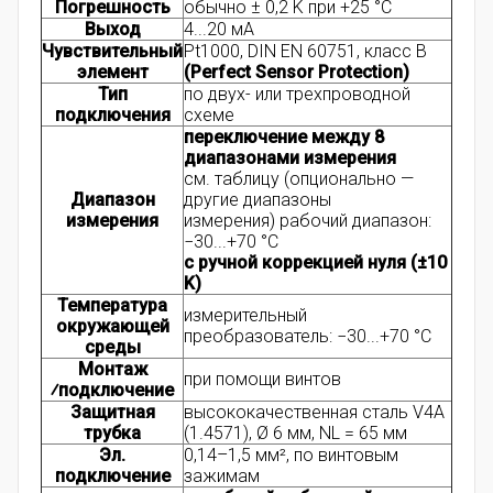
Погрешность
обычно ± 0,2 K при +25 °C
Выход
4...20 мА
Чувствительный
Pt1000, DIN EN 60751, класс B
элемент
(Perfect Sensor Protection)
Тип
по двух- или трехпроводной
подключения
схеме
переключение между 8
диапазонами измерения
см. таблицу (опционально —
Диапазон
другие диапазоны
измерения
измерения) рабочий диапазон:
−30...+70 °C
с ручной коррекцией нуля (±10
K)
Температура
измерительный
окружающей
преобразователь: −30...+70 °C
среды
Монтаж
при помощи винтов
⁄подключение
Защитная
высококачественная сталь V4A
трубка
(1.4571), Ø 6 мм, NL = 65 мм
Эл.
0,14–1,5 мм², по винтовым
подключение
зажимам