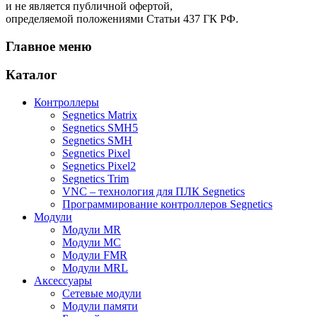
и не является публичной офертой,
определяемой положениями Статьи 437 ГК РФ.
Главное меню
Каталог
Контроллеры
Segnetics Matrix
Segnetics SMH5
Segnetics SMH
Segnetics Pixel
Segnetics Pixel2
Segnetics Trim
VNC – технология для ПЛК Segnetics
Программирование контроллеров Segnetics
Модули
Модули MR
Модули MC
Модули FMR
Модули MRL
Аксеcсуары
Сетевые модули
Модули памяти