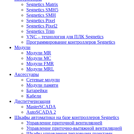
Segnetics Matrix
Segnetics SMH5
Segnetics SMH
Segnetics Pixel
Segnetics Pixel2
Segnetics Trim
VNC – технология для ПЛК Segnetics
Программирование контроллеров Segnetics
Модули
Модули MR
Модули MC
Модули FMR
Модули MRL
Аксеcсуары
Сетевые модули
Модули памяти
Батарейки
Кабели
Диспетчеризация
MasterSCADA
AutoSCADA 2
Шкафы автоматики на базе контроллеров Segnetics
Управление приточной вентиляцией
Управление приточно-вытяжной вентиляцией
Шкафы управления тепловыми пунктами