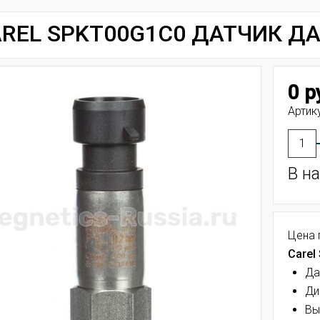
REL SPKT00G1C0 ДАТЧИК Д
0 р
Артику
В н
Цена 
Carel
Да
Ди
Вы