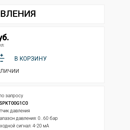
АВЛЕНИЯ
уб.
л:
В КОРЗИНУ
аличии
по запросу
 SPKT00G1C0
тчик давления
апазон давления: 0…60 бар
ходной сигнал: 4-20 мA