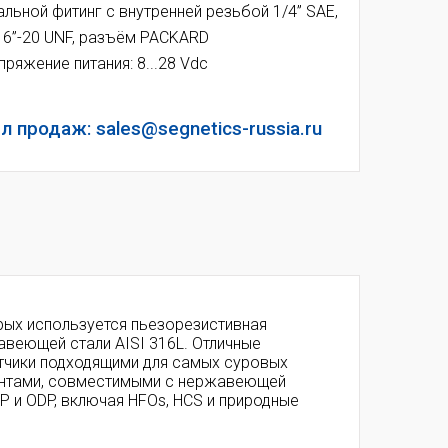
альной фитинг с внутренней резьбой 1/4” SAE,
16”-20 UNF, р
азъём PACKARD
пряжение питания: 8...28 Vdc
л продаж: sales@segnetics-russia.ru
орых используется пьезорезистивная
авеющей стали AISI 316L. Отличные
тчики подходящими для самых суровых
гентами, совместимыми с нержавеющей
P и ODP, включая HFOs, HCS и природные