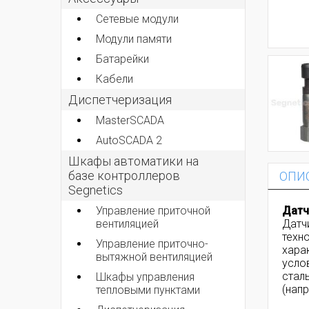
Сетевые модули
Модули памяти
Батарейки
Кабели
Диспетчеризация
MasterSCADA
AutoSCADA 2
Шкафы автоматики на
базе контроллеров
ОПИ
Segnetics
Датч
Управление приточной
Датч
вентиляцией
техн
Управление приточно-
хара
вытяжной вентиляцией
усло
стал
Шкафы управления
(напр
тепловыми пунктами