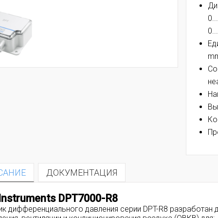
Ди
0..
0.
Ед
mm
Со
не
На
Вы
Ко
Пр
САНИЕ
ДОКУМЕНТАЦИЯ
Instruments DPT7000-R8
ик дифференциального давления серии DPT-R8 разработан д