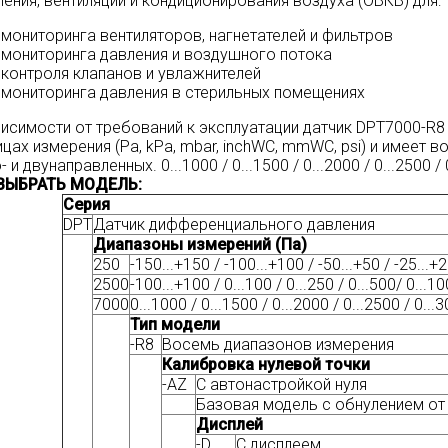
ления, вентиляции и кондиционирования воздуха (ОВКВ) для:
мониторинга вентиляторов, нагнетателей и фильтров
мониторинга давления и воздушного потока
контроля клапанов и увлажнителей
мониторинга давления в стерильных помещениях
висимости от требований к эксплуатации датчик DPT7000-R
ицах измерения (Pa, kPa, mbar, inchWC, mmWC, psi) и имее
- и двунаправленных. 0...1000 / 0...1500 / 0...2000 / 0...2500 / 0.
ВЫБРАТЬ МОДЕЛЬ:
Серия
DPT
Датчик дифференциального давления
Диапазоны измерений (Па)
250
-150...+150 / -100...+100 / -50...+50 / -25...+25
2500
-100...+100 / 0...100 / 0...250 / 0...500/ 0...10
7000
0...1000 / 0...1500 / 0...2000 / 0...2500 / 0...
Тип модели
-R8
Восемь диапазонов измерения
Калибровка нулевой точки
-AZ
С автонастройкой нуля
Базовая модель с обнулением от
Дисплей
-D
С дисплеем