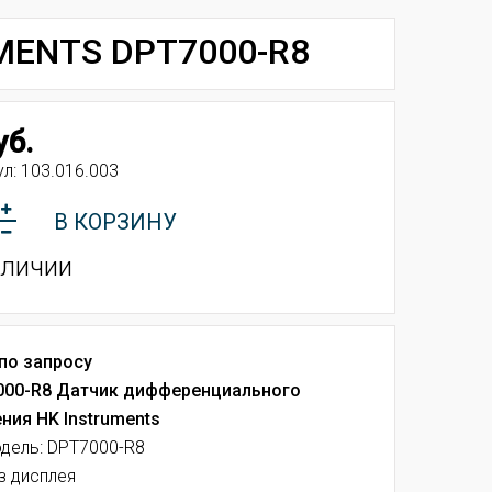
MENTS DPT7000-R8
уб.
ул:
103.016.003
В КОРЗИНУ
аличии
по запросу
000-R8 Датчик дифференциального
ния HK Instruments
дель: DPT7000-R8
з дисплея