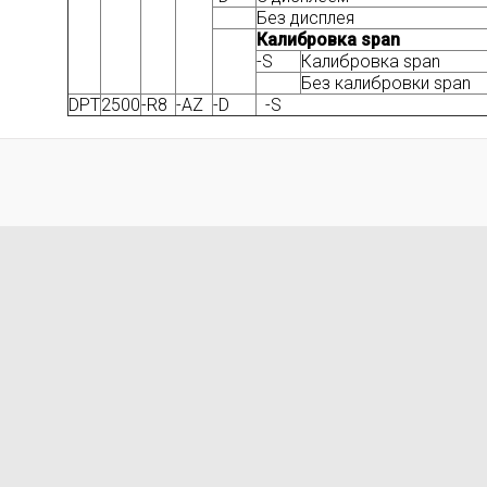
Без дисплея
Калибровка span
-S
Калибровка span
Без калибровки span
DPT
2500
-R8
-AZ
-D
-S