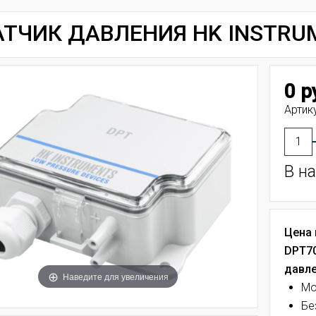
ТЧИК ДАВЛЕНИЯ HK INSTRU
0 р
Артик
В н
Цена 
DPT7
давле
Наведите для увеличения
Мо
Бе