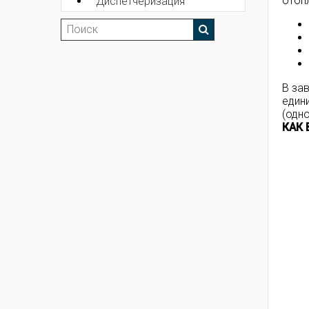
отоп
Диспетчеризация
В за
един
(одно
КАК 