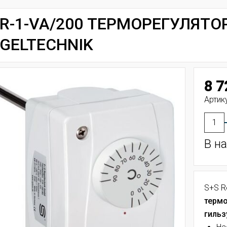
R-1-VA/200 ТЕРМОРЕГУЛЯТО
GELTECHNIK
8 7
Артик
В н
S+S R
термо
гиль