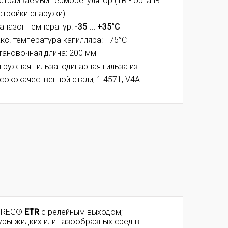
страиваемый терморегулятор (TR - органы
стройки снаружи)
апазон температур:
-35 ... +35°C
кс. температура капилляра: +75°C
тановочная длина: 200 мм
гружная гильза: одинарная гильза из
сококачественной стали, 1.4571, V4A
SREG®
ETR
с релейным выходом;
туры жидких или газообразных сред в