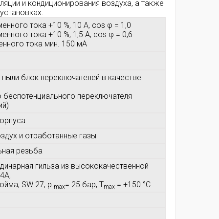
иляции и кондиционирования воздуха, а также
установках.
енного тока +10 %, 10 A, cos φ = 1,0
нного тока +10 %, 1,5 A, cos φ = 0,6
енного тока мин. 150 мА
 пыли блок переключателей в качестве
 беспотенциального переключателя
ий)
 корпуса
оздух и отработанные газы
ьная резьба
одинарная гильза из высококачественной
V4A,
дюйма, SW 27, p
= 25 бар, T
= +150 °C
max
max