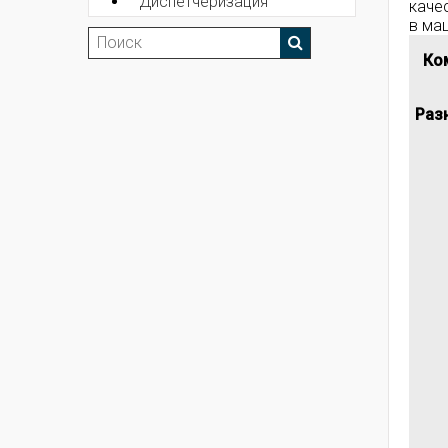
Диспетчеризация
каче
в ма
Ко
Раз