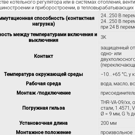
стве котельного регулятора или в системах отопления, вент
шиностроении и приборостроении, в тепловырабатывающих 
24…250 B перем
ммутационная способность (контактная
24…250 B переме
нагрузка)
при 24 B перем
ность между температурами включения и
3K
выключения
защищенный от
одно- или
Контакт
двухполюсного
(переключающ
Температура окружающей среды
−10...+65 °C, у
Рабочая среда
вода, масло, в
Монтаж ⁄подключение
присоединител
THR-VA-09/xx, 
Погружная гильза
стали, 1.4571, 
Ø = 9 мм, G ½ 
Установочная длина
200 мм
Монтажное положение
произвольное