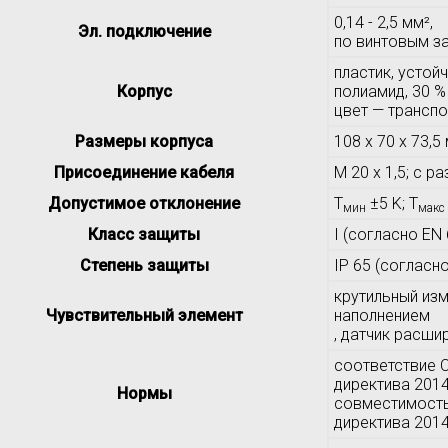
0,14 - 2,5 мм²,
Эл. подключение
по винтовым 
пластик, устой
Корпус
полиамид, 30 %
цвет — транспо
Размеры корпуса
108 x 70 x 73,5 
Присоединение кабеля
M 20 x 1,5; с р
Допустимое отклонение
T
±5 K; T
мин
макс
Класс защиты
I (согласно EN 
Степень защиты
IP 65 (согласн
крутильный из
Чувствительный элемент
наполнением
, датчик расши
соответствие 
директива 2014
Нормы
совместимость
директива 201