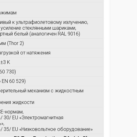
зажимам
чивый к ультрафиолетовому излучению,
 усиление стеклянными шариками,
ртный белый (аналогичен RAL 9016)
мм (Thor 2)
азгрузкой от натяжения
±3 K
60 730)
о EN 60 529)
мерительный механизм с жидкостным
рения жидкости
CE-нормам,
/ 30/ EU «Электромагнитная
»,
4/ 35/ EU «Низковольтное оборудование»