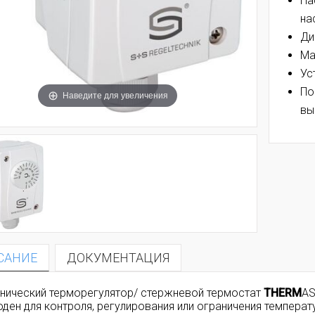
На
на
Ди
Ма
Ус
По
Наведите для увеличения
вы
САНИЕ
ДОКУМЕНТАЦИЯ
нический терморегулятор/ стержневой термостат
THERM
A
оден для контроля, регулирования или ограничения темпера