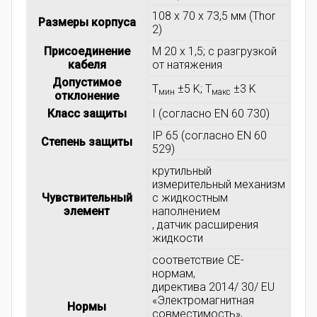
108 x 70 x 73,5 мм (Thor
Размеры корпуса
2)
Присоединение
M 20 x 1,5; с разгрузкой
кабеля
от натяжения
Допустимое
T
±5 K; T
±3 K
мин
макс
отклонение
Класс защиты
I (согласно EN 60 730)
IP 65 (согласно EN 60
Степень защиты
529)
крутильный
измерительный механизм
Чувствительный
с жидкостным
элемент
наполнением
, датчик расширения
жидкости
соответствие CE-
нормам,
директива 2014/ 30/ EU
«Электромагнитная
Нормы
совместимость»,