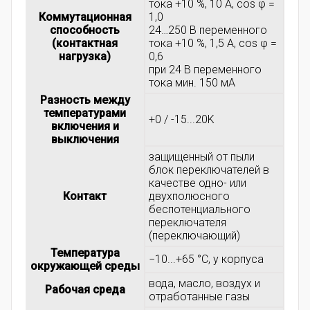
тока +10 %, 10 A, cos φ =
Коммутационная
1,0
способность
24…250 B переменного
(контактная
тока +10 %, 1,5 A, cos φ =
нагрузка)
0,6
при 24 B переменного
тока мин. 150 мА
Разность между
температурами
+0 / -15...20K
включения и
выключения
защищенный от пыли
блок переключателей в
качестве одно- или
Контакт
двухполюсного
беспотенциального
переключателя
(переключающий)
Температура
−10...+65 °C, у корпуса
окружающей среды
вода, масло, воздух и
Рабочая среда
отработанные газы