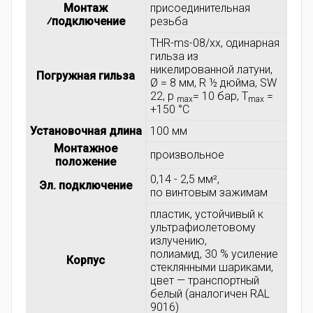
Монтаж
присоединительная
⁄подключение
резьба
THR-ms-08/xx, одинарная
гильза из
никелированной латуни,
Погружная гильза
Ø = 8 мм, R ½ дюйма, SW
22, p
= 10 бар, T
=
max
max
+150 °C
Установочная длина
100 мм
Монтажное
произвольное
положение
0,14 - 2,5 мм²,
Эл. подключение
по винтовым зажимам
пластик, устойчивый к
ультрафиолетовому
излучению,
полиамид, 30 % усиление
Корпус
стеклянными шариками,
цвет — транспортный
белый (аналогичен RAL
9016)