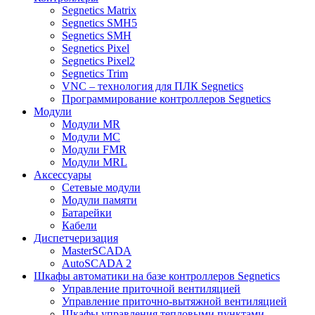
Segnetics Matrix
Segnetics SMH5
Segnetics SMH
Segnetics Pixel
Segnetics Pixel2
Segnetics Trim
VNC – технология для ПЛК Segnetics
Программирование контроллеров Segnetics
Модули
Модули MR
Модули MC
Модули FMR
Модули MRL
Аксеcсуары
Сетевые модули
Модули памяти
Батарейки
Кабели
Диспетчеризация
MasterSCADA
AutoSCADA 2
Шкафы автоматики на базе контроллеров Segnetics
Управление приточной вентиляцией
Управление приточно-вытяжной вентиляцией
Шкафы управления тепловыми пунктами