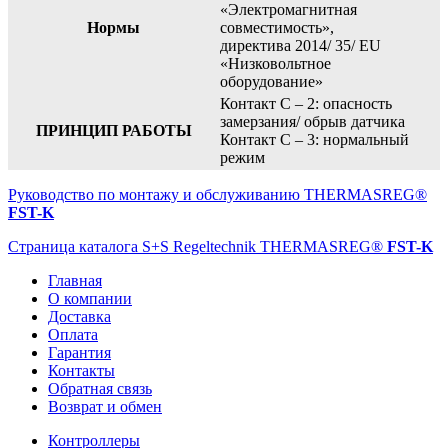
«Электромагнитная
Нормы
совместимость»,
директива 2014/ 35/ EU
«Низковольтное
оборудование»
Контакт C – 2: опасность
замерзания/ обрыв датчика
ПРИНЦИП РАБОТЫ
Контакт C – 3: нормальный
режим
Руководство по монтажу и обслуживанию
THERMASREG®
FST-K
Страница каталога S+S Regeltechnik
THERMASREG®
FST-K
Главная
О компании
Доставка
Оплата
Гарантия
Контакты
Обратная связь
Возврат и обмен
Контроллеры