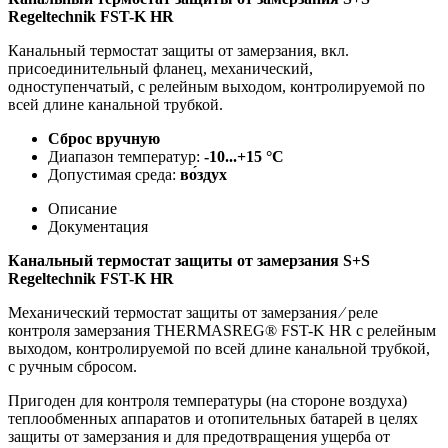
Regeltechnik FST-K HR
Канальный термостат защиты от замерзания, вкл.
присоединительный фланец, механический,
одноступенчатый, с релейным выходом, контролируемой по
всей длине канальной трубкой.
Сброс вручную
Диапазон температур:
-10...+15 °C
Допустимая среда:
во́здух
Описание
Документация
Канальный термостат защиты от замерзания S+S
Regeltechnik FST-K HR
Механический термостат защиты от замерзания ⁄ реле
контроля замерзания THERMASREG® FST-K HR с релейным
выходом, контролируемой по всей длине канальной трубкой,
с ручным сбросом.
Пригоден для контроля температуры (на стороне воздуха)
теплообменных аппаратов и отопительных батарей в целях
защиты от замерзания и для предотвращения ущерба от