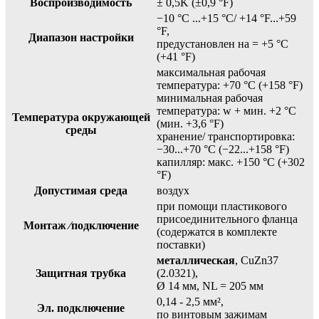
Воспроизводимость
± 0,5K (±0,9 °F)
−10 °C ...+15 °C/ +14 °F...+59
°F,
Диапазон настройки
предустановлен на = +5 °C
(+41 °F)
максимальная рабочая
температура: +70 °C (+158 °F)
минимальная рабочая
температура: w + мин. +2 °C
Температура окружающей
(мин. +3,6 °F)
среды
хранение/ транспортировка:
−30...+70 °C (−22...+158 °F)
капилляр: макс. +150 °C (+302
°F)
Допустимая среда
воздух
при помощи пластикового
присоединительного фланца
Монтаж ⁄подключение
(содержатся в комплекте
поставки)
металлическая
, CuZn37
Защитная трубка
(2.0321),
Ø 14 мм, NL = 205 мм
0,14 - 2,5 мм²,
Эл. подключение
по винтовым зажимам