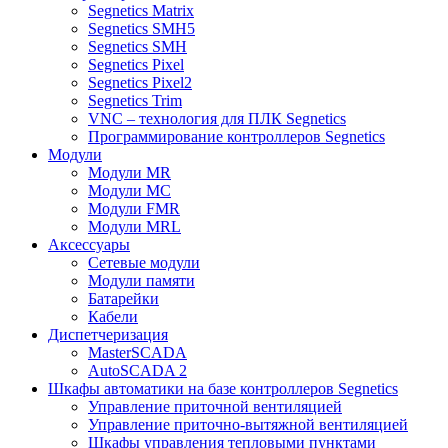
Segnetics Matrix
Segnetics SMH5
Segnetics SMH
Segnetics Pixel
Segnetics Pixel2
Segnetics Trim
VNC – технология для ПЛК Segnetics
Программирование контроллеров Segnetics
Модули
Модули MR
Модули MC
Модули FMR
Модули MRL
Аксеcсуары
Сетевые модули
Модули памяти
Батарейки
Кабели
Диспетчеризация
MasterSCADA
AutoSCADA 2
Шкафы автоматики на базе контроллеров Segnetics
Управление приточной вентиляцией
Управление приточно-вытяжной вентиляцией
Шкафы управления тепловыми пунктами