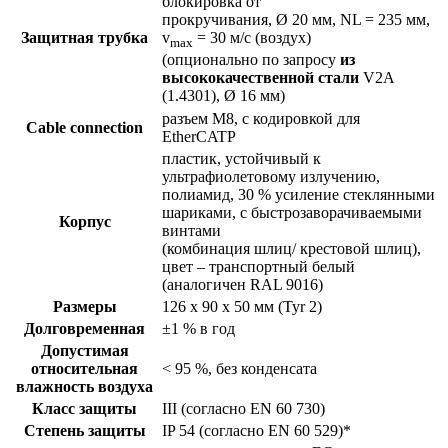
блокировка от
прокручивания, Ø 20 мм, NL = 235 мм,
Защитная трубка
v
= 30 м/c (воздух)
max
(опционально по запросу
из
высококачественной стали
V2A
(1.4301), Ø 16 мм)
разъем M8, с кодировкой для
Cable connection
EtherCATP
пластик, устойчивый к
ультрафиолетовому излучению,
полиамид, 30 % усиление стеклянными
шариками, с быстрозаворачиваемыми
Корпус
винтами
(комбинация шлиц/ крестовой шлиц),
цвет – транспортный белый
(аналогичен RAL 9016)
Размеры
126 x 90 x 50 мм (Tyr 2)
Долговременная
±1 % в год
Допустимая
относительная
< 95 %, без конденсата
влажность воздуха
Класс защиты
III (согласно EN 60 730)
Степень защиты
IP 54 (согласно EN 60 529)*