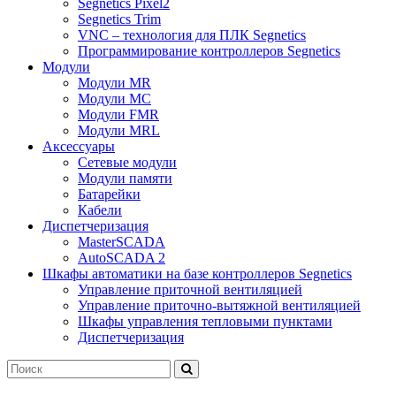
Segnetics Pixel2
Segnetics Trim
VNC – технология для ПЛК Segnetics
Программирование контроллеров Segnetics
Модули
Модули MR
Модули MC
Модули FMR
Модули MRL
Аксеcсуары
Сетевые модули
Модули памяти
Батарейки
Кабели
Диспетчеризация
MasterSCADA
AutoSCADA 2
Шкафы автоматики на базе контроллеров Segnetics
Управление приточной вентиляцией
Управление приточно-вытяжной вентиляцией
Шкафы управления тепловыми пунктами
Диспетчеризация