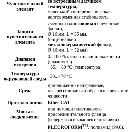
со встроенным датчиком
Чувствительный
температуры,
элемент
маленький гистерезис, высокая
долговременная стабильность
сменный
пластиковый
спеченный
фильтр,
Защита
Ø 16 мм, L = 35 мм,
чувствительного
(опционально —
элемента
металлокерамический
фильтр,
Ø 16 мм, L = 32 мм)
0...100 % относительной влажности
Диапазон
(влажность)
измерения
−35...+80 °C (температура)
Температура
–30...+70 °C
окружающей среды
приближенно нейтральные,
Среда
неагрессивные газообразные среды или
жидкости
Протокол шины
Ether CAT
при помощи пластикового
Монтаж
присоединительного фланца
⁄подключение
(содержатся в комплекте поставки)
TM
PLEUROFORM
, полиамид (PA6),