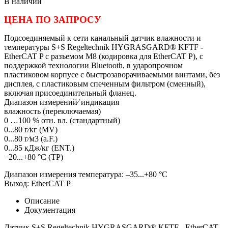
В наличии
ЦЕНА ПО ЗАПРОСУ
Подсоединяемый к сети канальный датчик влажности и
температуры S+S Regeltechnik HYGRASGARD® KFTF -
EtherCAT P с разъемом M8 (кодировка для EtherCAT P), с
поддержкой технологии Bluetooth, в ударопрочном
пластиковом корпусе с быстрозаворачиваемыми винтами, без
дисплея, с пластиковым спеченным фильтром (сменный),
включая присоединительный фланец.
Диапазон измерений⁄ индикация
влажность (переключаемая)
0 …100 % отн. вл. (стандартный)
0...80 г⁄кг (MV)
0...80 г⁄м3 (a.F.)
0...85 кДж/кг (ENT.)
−20...+80 °C (TP)
Диапазон измерения температура: –35...+80 °C
Выход: EtherCAT P
Описание
Документация
Датчик S+S Regeltechnik HYGRASGARD® KFTF - EtherCAT