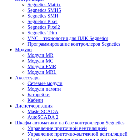
Segnetics Matrix
Segnetics SMH5
Segnetics SMH
Segnetics Pixel
Segnetics Pixel2
Segnetics Trim
VNC – технология для ПЛК Segnetics
Программирование контроллеров Segnetics
Модули
Модули MR
Модули MC
Модули FMR
Модули MRL
Аксеcсуары
Сетевые модули
Модули памяти
Батарейки
Кабели
Диспетчеризация
MasterSCADA
AutoSCADA 2
Шкафы автоматики на базе контроллеров Segnetics
Управление приточной вентиляцией
Управление приточно-вытяжной вентиляцией
Шкафы управления тепловыми пунктами