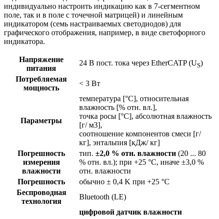
индивидуально настроить индикацию как в 7-сегментном
поле, так и в поле с точечной матрицей) и линейным
индикатором (семь настраиваемых светодиодов) для
графического отображения, например, в виде светофорного
индикатора.
Напряжение
24 В пост. тока через EtherCATP (U
)
S
питания
Потребляемая
< 3 Вт
мощность
температура [°C], относительная
влажность [% отн. вл.],
точка росы [°C], абсолютная влажность
Параметры
[г/ м3],
соотношение компонентов смеси [г/
кг], энтальпия [кДж/ кг]
Погрешность
тип.
±2,0 % отн. влажности
(20 ... 80
измерения
% отн. вл.); при +25 °C, иначе ±3,0 %
влажности
отн. влажности
Погрешность
обычно ± 0,4 K при +25 °C
Беспроводная
Bluetooth (LE)
технология
цифровой датчик влажности