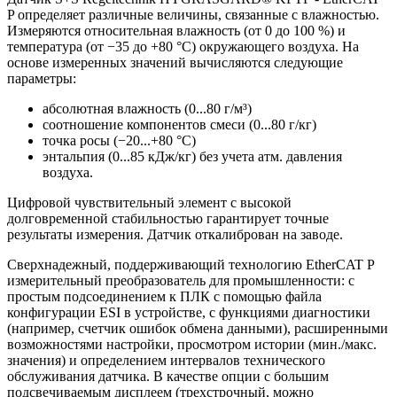
P определяет различные величины, связанные с влажностью.
Измеряются относительная влажность (от 0 до 100 %) и
температура (от −35 до +80 °C) окружающего воздуха. На
основе измеренных значений вычисляются следующие
параметры:
абсолютная влажность (0...80 г/м³)
соотношение компонентов смеси (0...80 г/кг)
точка росы (−20...+80 °C)
энтальпия (0...85 кДж/кг) без учета атм. давления
воздуха.
Цифровой чувствительный элемент с высокой
долговременной стабильностью гарантирует точные
результаты измерения. Датчик откалиброван на заводе.
Сверхнадежный, поддерживающий технологию EtherCAT P
измерительный преобразователь для промышленности: с
простым подсоединением к ПЛК с помощью файла
конфигурации ESI в устройстве, с функциями диагностики
(например, счетчик ошибок обмена данными), расширенными
возможностями настройки, просмотром истории (мин./макс.
значения) и определением интервалов технического
обслуживания датчика. В качестве опции с большим
подсвечиваемым дисплеем (трехстрочный, можно