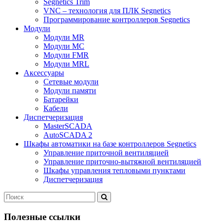
Segnetics Trim
VNC – технология для ПЛК Segnetics
Программирование контроллеров Segnetics
Модули
Модули MR
Модули MC
Модули FMR
Модули MRL
Аксеcсуары
Сетевые модули
Модули памяти
Батарейки
Кабели
Диспетчеризация
MasterSCADA
AutoSCADA 2
Шкафы автоматики на базе контроллеров Segnetics
Управление приточной вентиляцией
Управление приточно-вытяжной вентиляцией
Шкафы управления тепловыми пунктами
Диспетчеризация
Полезные ссылки