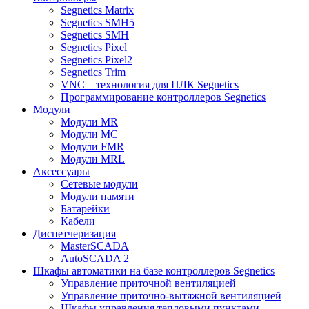
Segnetics Matrix
Segnetics SMH5
Segnetics SMH
Segnetics Pixel
Segnetics Pixel2
Segnetics Trim
VNC – технология для ПЛК Segnetics
Программирование контроллеров Segnetics
Модули
Модули MR
Модули MC
Модули FMR
Модули MRL
Аксеcсуары
Сетевые модули
Модули памяти
Батарейки
Кабели
Диспетчеризация
MasterSCADA
AutoSCADA 2
Шкафы автоматики на базе контроллеров Segnetics
Управление приточной вентиляцией
Управление приточно-вытяжной вентиляцией
Шкафы управления тепловыми пунктами