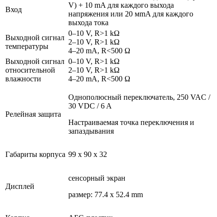
V) + 10 mA для каждого выхода
Вход
напряжения или 20 мmA для каждого
выхода тока
0–10 V, R>1 kΩ
Выходной сигнал
2–10 V, R>1 kΩ
температуры
4–20 mA, R<500 Ω
Выходной сигнал
0–10 V, R>1 kΩ
относительной
2–10 V, R>1 kΩ
влажности
4–20 mA, R<500 Ω
Однополюсный переключатель, 250 VAC /
30 VDC / 6 A
Релейная защита
Настраиваемая точка переключения и
запаздывания
Габариты корпуса
99 x 90 x 32
сенсорный экран
Дисплей
размер: 77.4 x 52.4 mm