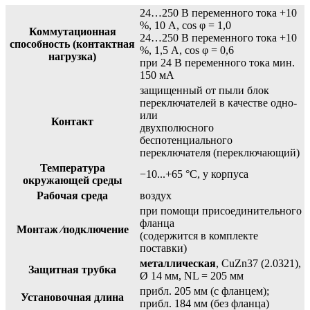
24…250 B переменного тока +10
%, 10 A, cos φ = 1,0
Коммутационная
24…250 B переменного тока +10
способность (контактная
%, 1,5 A, cos φ = 0,6
нагрузка)
при 24 B переменного тока мин.
150 мА
защищенный от пыли блок
переключателей в качестве одно-
или
Контакт
двухполюсного
беспотенциального
переключателя (переключающий)
Температура
−10...+65 °C, у корпуса
окружающей среды
Рабочая среда
воздух
при помощи присоединительного
фланца
Монтаж ⁄подключение
(содержится в комплекте
поставки)
металлическая
, CuZn37 (2.0321),
Защитная трубка
Ø 14 мм, NL = 205 мм
прибл. 205 мм (с фланцем);
Установочная длина
прибл. 184 мм (без фланца)