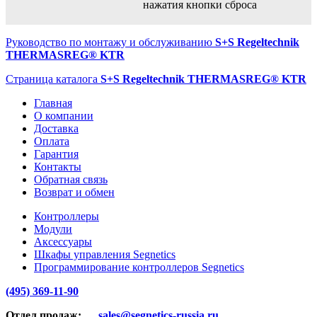
нажатия кнопки сброса
Руководство по монтажу и обслуживанию
S+S Regeltechnik
THERMASREG®
KTR
Страница каталога
S+S Regeltechnik THERMASREG®
KTR
Главная
О компании
Доставка
Оплата
Гарантия
Контакты
Обратная связь
Возврат и обмен
Контроллеры
Модули
Аксессуары
Шкафы управления Segnetics
Программирование контроллеров Segnetics
(495) 369-11-90
Отдел продаж:
sales@segnetics-russia.ru