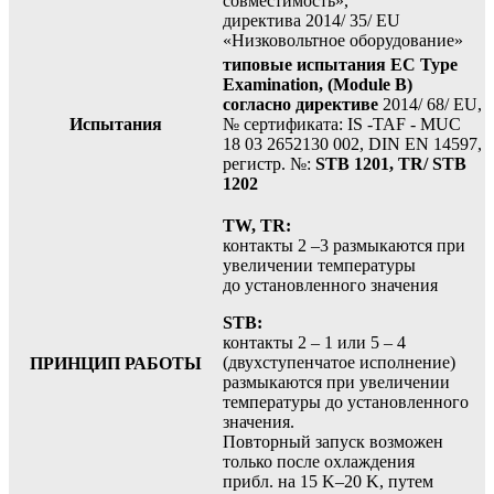
совместимость»,
директива 2014/ 35/ EU
«Низковольтное оборудование»
типовые испытания EC Type
Examination, (Module B)
согласно директиве
2014/ 68/ EU,
Испытания
№ сертификата: IS -TAF - MUC
18 03 2652130 002, DIN EN 14597,
регистр. №:
STB 1201, TR/ STB
1202
TW, TR:
контакты 2 –3 размыкаются при
увеличении температуры
до установленного значения
STB:
контакты 2 – 1 или 5 – 4
(двухступенчатое исполнение)
ПРИНЦИП РАБОТЫ
размыкаются при увеличении
температуры до установленного
значения.
Повторный запуск возможен
только после охлаждения
прибл. на 15 K–20 K, путем