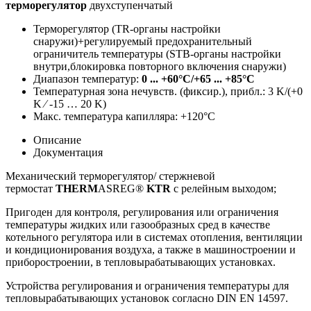
терморегулятор
двухступенчатый
Терморегулятор (TR-органы настройки
снаружи)+регулируемый предохранительный
ограничитель температуры (STB-органы настройки
внутри,блокировка повторного включения снаружи)
Диапазон температур:
0 ... +60°C/+65 ... +85°C
Температурная зона нечувств. (фиксир.), прибл.: 3 K/(+0
K ⁄ -15 … 20 K)
Макс. температура капилляра: +120°C
Описание
Документация
Механический терморегулятор/ стержневой
термостат
THERM
ASREG®
KTR
с релейным выходом;
Пригоден для контроля, регулирования или ограничения
температуры жидких или газообразных сред в качестве
котельного регулятора или в системах отопления, вентиляции
и кондиционирования воздуха, а также в машиностроении и
приборостроении, в тепловырабатывающих установках.
Устройства регулирования и ограничения температуры для
тепловырабатывающих установок согласно DIN EN 14597.