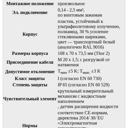
Монтажное положение
произвольное
0,14 - 2,5 мм²,
Эл. подключение
по винтовым зажимам
пластик, устойчивый к
ультрафиолетовому излучению,
полиамид, 30 % усиление
Корпус
стеклянными шариками,
цвет — транспортный белый
(аналогичен RAL 9016)
Размеры корпуса
108 x 70 x 73,5 мм (Thor 2)
M 20 x 1,5; с разгрузкой от
Присоединение кабеля
натяжения
T
±5 K; T
±3 K
Допустимое отклонение
мин
макс
Класс защиты
I (согласно EN 60 730)
Степень защиты
IP 65 (согласно EN 60 529)
крутильный измерительный
механизм с жидкостным
Чувствительный элемент
наполнением
, датчик расширения жидкости
соответствие CE-нормам,
директива 2014/ 30/ EU
«Электромагнитная
Нормы