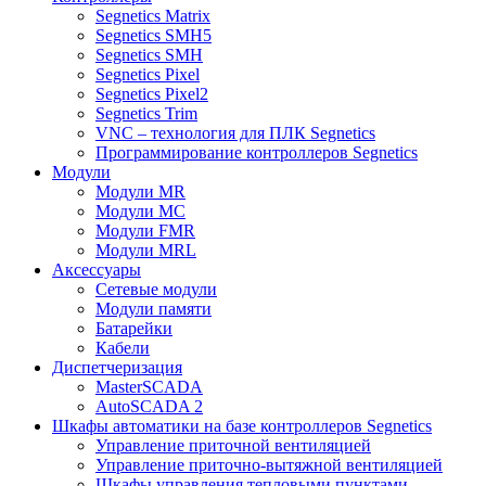
Segnetics Matrix
Segnetics SMH5
Segnetics SMH
Segnetics Pixel
Segnetics Pixel2
Segnetics Trim
VNC – технология для ПЛК Segnetics
Программирование контроллеров Segnetics
Модули
Модули MR
Модули MC
Модули FMR
Модули MRL
Аксеcсуары
Сетевые модули
Модули памяти
Батарейки
Кабели
Диспетчеризация
MasterSCADA
AutoSCADA 2
Шкафы автоматики на базе контроллеров Segnetics
Управление приточной вентиляцией
Управление приточно-вытяжной вентиляцией
Шкафы управления тепловыми пунктами