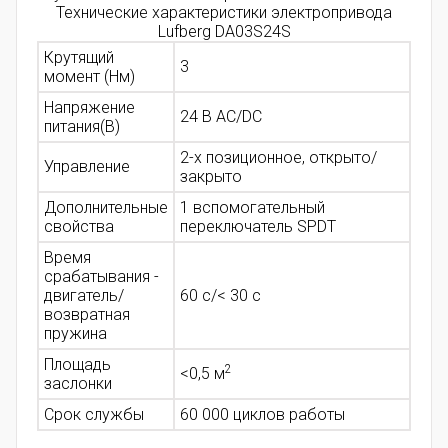
Технические характеристики электропривода
Lufberg DA03S24S
Крутящий
3
момент (Нм)
Напряжение
24 В AC/DC
питания(В)
2-х позиционное, открыто/
Управление
закрыто
Дополнительные
1 вспомогательный
свойства
переключатель SPDT
Время
срабатывания -
двигатель/
60 с/< 30 с
возвратная
пружина
Площадь
2
<0,5
м
заслонки
Срок службы
60 000 циклов работы