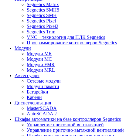
Segnetics Matrix
Segnetics SMH5
Segnetics SMH
Segnetics Pixel
Segnetics Pixel2
Segnetics Trim
VNC – технология для ПЛК Segnetics
Программирование контроллеров Segnetics
Модули
Модули MR
Модули MC
Модули FMR
Модули MRL
Аксеcсуары
Сетевые модули
Модули памяти
Батарейки
Кабели
Диспетчеризация
MasterSCADA
AutoSCADA 2
Шкафы автоматики на базе контроллеров Segnetics
Управление приточной вентиляцией
Управление приточно-вытяжной вентиляцией
Шкафы управления тепловыми пунктами