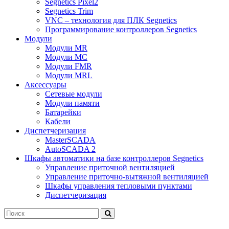
Segnetics Pixel2
Segnetics Trim
VNC – технология для ПЛК Segnetics
Программирование контроллеров Segnetics
Модули
Модули MR
Модули MC
Модули FMR
Модули MRL
Аксеcсуары
Сетевые модули
Модули памяти
Батарейки
Кабели
Диспетчеризация
MasterSCADA
AutoSCADA 2
Шкафы автоматики на базе контроллеров Segnetics
Управление приточной вентиляцией
Управление приточно-вытяжной вентиляцией
Шкафы управления тепловыми пунктами
Диспетчеризация