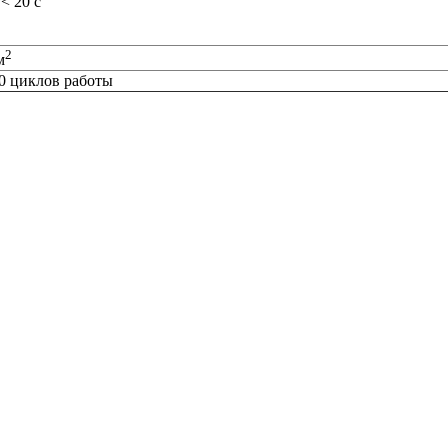
/< 20 с
2
м
0 циклов работы