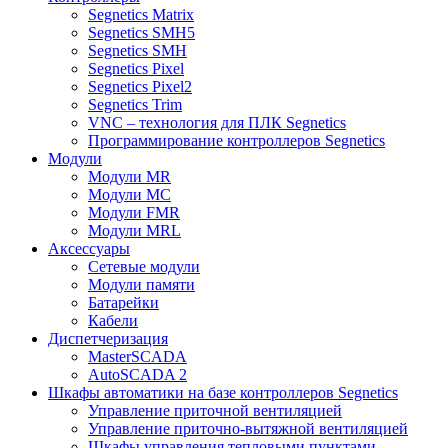
Segnetics Matrix
Segnetics SMH5
Segnetics SMH
Segnetics Pixel
Segnetics Pixel2
Segnetics Trim
VNC – технология для ПЛК Segnetics
Программирование контроллеров Segnetics
Модули
Модули MR
Модули MC
Модули FMR
Модули MRL
Аксеcсуары
Сетевые модули
Модули памяти
Батарейки
Кабели
Диспетчеризация
MasterSCADA
AutoSCADA 2
Шкафы автоматики на базе контроллеров Segnetics
Управление приточной вентиляцией
Управление приточно-вытяжной вентиляцией
Шкафы управления тепловыми пунктами