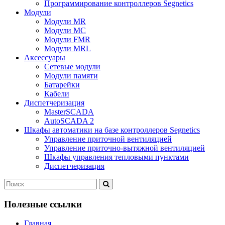
Программирование контроллеров Segnetics
Модули
Модули MR
Модули MC
Модули FMR
Модули MRL
Аксеcсуары
Сетевые модули
Модули памяти
Батарейки
Кабели
Диспетчеризация
MasterSCADA
AutoSCADA 2
Шкафы автоматики на базе контроллеров Segnetics
Управление приточной вентиляцией
Управление приточно-вытяжной вентиляцией
Шкафы управления тепловыми пунктами
Диспетчеризация
Полезные ссылки
Главная