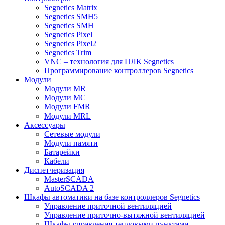
Segnetics Matrix
Segnetics SMH5
Segnetics SMH
Segnetics Pixel
Segnetics Pixel2
Segnetics Trim
VNC – технология для ПЛК Segnetics
Программирование контроллеров Segnetics
Модули
Модули MR
Модули MC
Модули FMR
Модули MRL
Аксеcсуары
Сетевые модули
Модули памяти
Батарейки
Кабели
Диспетчеризация
MasterSCADA
AutoSCADA 2
Шкафы автоматики на базе контроллеров Segnetics
Управление приточной вентиляцией
Управление приточно-вытяжной вентиляцией
Шкафы управления тепловыми пунктами