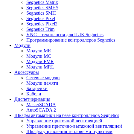
Segnetics Matrix
Segnetics SMH5
Segnetics SMH
Segnetics Pixel
Segnetics Pixel2
Segnetics Trim
VNC – технология для ПЛК Segnetics
Программирование контроллеров Segnetics
Модули
Модули MR
Модули MC
Модули FMR
Модули MRL
Аксеcсуары
Сетевые модули
Модули памяти
Батарейки
Кабели
Диспетчеризация
MasterSCADA
AutoSCADA 2
Шкафы автоматики на базе контроллеров Segnetics
Управление приточной вентиляцией
Управление приточно-вытяжной вентиляцией
Шкафы управления тепловыми пунктами