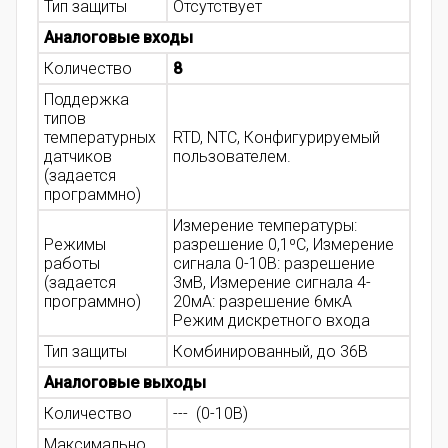
Тип защиты
Отсутствует
Аналоговые входы
Количество
8
Поддержка
типов
температурных
RTD, NTC, Конфигурируемый
датчиков
пользователем.
(задается
программно)
Измерение температуры:
Режимы
разрешение 0,1ºC, Измерение
работы
сигнала 0-10В: разрешение
(задается
3мВ, Измерение сигнала 4-
программно)
20мА: разрешение 6мкА
Режим дискретного входа
Тип защиты
Комбинированный, до 36В
Аналоговые выходы
Количество
--- (0-10В)
Максимально