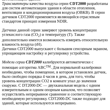
Трансмиттеры
качества воздуха серии
CDT2000
разработаны
для систем автоматизации здания в области отопления,
вентиляции и кондиционирования воздуха (ОВКВ). В серии
датчиков CDT2000 применяется являющийся отраслевым
стандартом принцип измерения NDIR.
Датчики данной серии замеряют уровень концентрации
углекислого газа (CO
) и температуру (T). Также
2
дополнительно имеется возможность измерять относительную
влажность воздуха (rH).
Датчики CDT2000 выпускают с большим сенсорным экраном,
упрощающим настройку и регулировку устройства.
Модели серии
CDT2000
калибруются автоматически с
TM
помощью алгоритма ABC
. Для нормальной калибровки
необходимо, чтобы помещение, в котором установлен датчик,
было свободно порядка 4 часов в день, для того, чтобы
уровень концентрации CO2 в комнате упал до значения
снаружи. C DT2000-DC — двухканальная модель с одним
измерительным и одним опорным каналом, что позволяет
осуществлять непрерывное сравнение и соответствующую
необходимую регулировку. CDT2000-DC также подходит для
зданий, которые используются непрерывно.