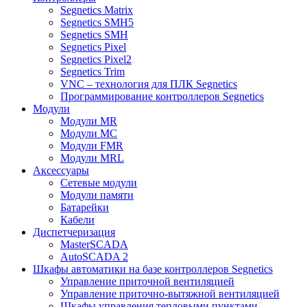
Segnetics Matrix
Segnetics SMH5
Segnetics SMH
Segnetics Pixel
Segnetics Pixel2
Segnetics Trim
VNC – технология для ПЛК Segnetics
Программирование контроллеров Segnetics
Модули
Модули MR
Модули MC
Модули FMR
Модули MRL
Аксеcсуары
Сетевые модули
Модули памяти
Батарейки
Кабели
Диспетчеризация
MasterSCADA
AutoSCADA 2
Шкафы автоматики на базе контроллеров Segnetics
Управление приточной вентиляцией
Управление приточно-вытяжной вентиляцией
Шкафы управления тепловыми пунктами