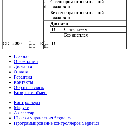
-
С сенсором относительной
rH
влажности
Без сенсора относительной
влажности
Дисплей
-D
С дисплеем
Без дисплея
-
-
CDT2000
-1R
-D
DC
rH
Главная
О компании
Доставка
Оплата
Гарантия
Контакты
Обратная связь
Возврат и обмен
Контроллеры
Модули
Аксессуары
Шкафы управления Segnetics
Программирование контроллеров Segnetics