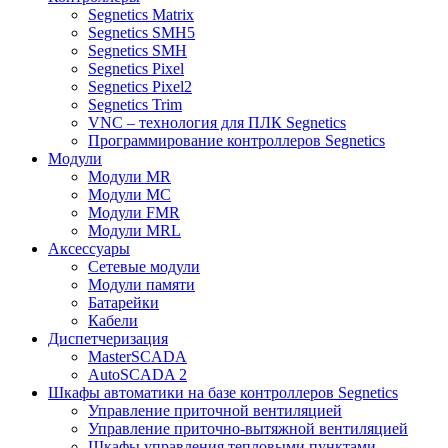
Segnetics Matrix
Segnetics SMH5
Segnetics SMH
Segnetics Pixel
Segnetics Pixel2
Segnetics Trim
VNC – технология для ПЛК Segnetics
Программирование контроллеров Segnetics
Модули
Модули MR
Модули MC
Модули FMR
Модули MRL
Аксеcсуары
Сетевые модули
Модули памяти
Батарейки
Кабели
Диспетчеризация
MasterSCADA
AutoSCADA 2
Шкафы автоматики на базе контроллеров Segnetics
Управление приточной вентиляцией
Управление приточно-вытяжной вентиляцией
Шкафы управления тепловыми пунктами