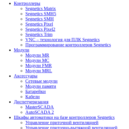
Контроллеры
Segnetics Matrix
Segnetics SMH5
Segnetics SMH
Segnetics Pixel
Segnetics Pixel2
Segnetics Trim
VNC – технология для ПЛК Segnetics
Программирование контроллеров Segnetics
Модули
Модули MR
Модули MC
Модули FMR
Модули MRL
Аксеcсуары
Сетевые модули
Модули памяти
Батарейки
Кабели
Диспетчеризация
MasterSCADA
AutoSCADA 2
Шкафы автоматики на базе контроллеров Segnetics
Управление приточной вентиляцией
Управление приточно-вытяжной вентиляцией