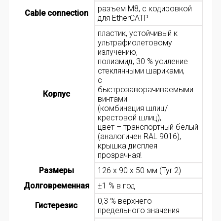
разъем M8, с кодировкой
Cable connection
для EtherCATP
пластик, устойчивый к
ультрафиолетовому
излучению,
полиамид, 30 % усиление
стеклянными шариками,
с
быстрозаворачиваемыми
Корпус
винтами
(комбинация шлиц/
крестовой шлиц),
цвет – транспортный белый
(аналогичен RAL 9016),
крышка дисплея
прозрачная!
Размеры
126 x 90 x 50 мм (Tyr 2)
Долговременная
±1 % в год
0,3 % верхнего
Гистерезис
предельного значения