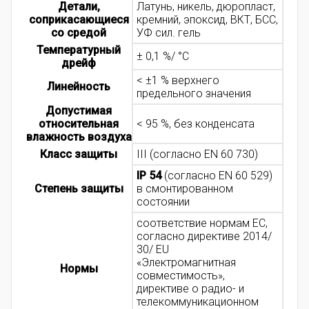
Детали,
Латунь, никель, дюропласт,
соприкасающиеся
кремний, эпоксид, ВКТ, БСС,
со средой
УФ сил. гель
Температурный
± 0,1 %/ °C
дрейф
< ±1 % верхнего
Линейность
предельного значения
Допустимая
относительная
< 95 %, без конденсата
влажность воздуха
Класс защиты
III (согласно EN 60 730)
IP 54
(согласно EN 60 529)
Степень защиты
в смонтированном
состоянии
соответствие нормам ЕС,
согласно директиве 2014/
30/ EU
«Электромагнитная
Нормы
совместимость»,
директиве о радио- и
телекоммуникационном