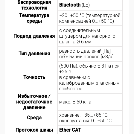
Беспроводная
Bluetooth
(LE)
технология
Температура
−20…+50 °C (температурной
среды
компенсацией 0...+50 °C)
с соединительным
Подвод давления
штуцером для напорного
шланга Ø 6 мм
разность давлений [Па],
Тип давления
объемный расход [м3/ч]
(500 Па): обычно ± 3 Па при
+25 °C
Точность
в сравнении с
калиброванным эталонным
прибором
Избыточное ⁄
недостаточное
макс. ± 50 кПа
давление
хранение: −35...+85 °C;
Среда
эксплуатация: 0...+50 °C
Протокол шины
Ether CAT