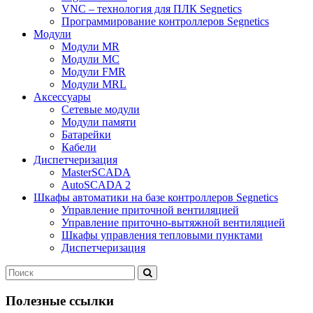
VNC – технология для ПЛК Segnetics
Программирование контроллеров Segnetics
Модули
Модули MR
Модули MC
Модули FMR
Модули MRL
Аксеcсуары
Сетевые модули
Модули памяти
Батарейки
Кабели
Диспетчеризация
MasterSCADA
AutoSCADA 2
Шкафы автоматики на базе контроллеров Segnetics
Управление приточной вентиляцией
Управление приточно-вытяжной вентиляцией
Шкафы управления тепловыми пунктами
Диспетчеризация
Полезные ссылки