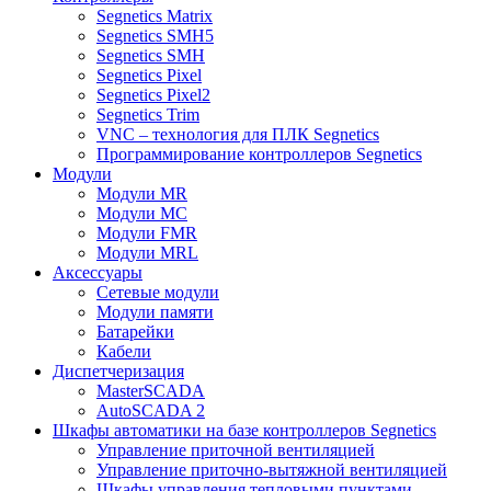
Segnetics Matrix
Segnetics SMH5
Segnetics SMH
Segnetics Pixel
Segnetics Pixel2
Segnetics Trim
VNC – технология для ПЛК Segnetics
Программирование контроллеров Segnetics
Модули
Модули MR
Модули MC
Модули FMR
Модули MRL
Аксеcсуары
Сетевые модули
Модули памяти
Батарейки
Кабели
Диспетчеризация
MasterSCADA
AutoSCADA 2
Шкафы автоматики на базе контроллеров Segnetics
Управление приточной вентиляцией
Управление приточно-вытяжной вентиляцией
Шкафы управления тепловыми пунктами