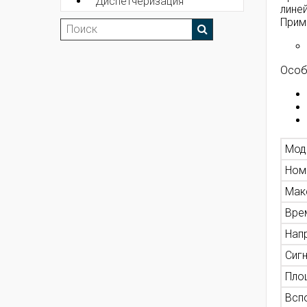
Диспетчеризация
лине
Прим
Особ
Мод
Ном
Мак
Вре
Нап
Сиг
Пло
Всп