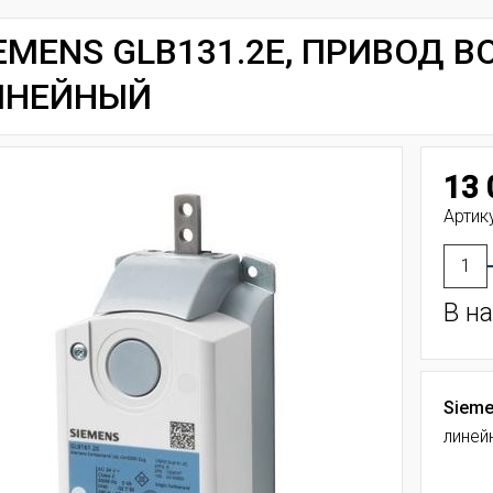
EMENS GLB131.2E, ПРИВОД
ИНЕЙНЫЙ
13 
Артик
В н
Sieme
линейн