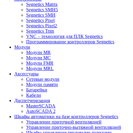
Segnetics Matrix
Segnetics SMH5
Segnetics SMH
Segnetics Pixel
Segnetics Pixel2
Segnetics Trim
VNC – технология для ПЛК Segnetics
Программирование контроллеров Segnetics
Модули
Модули MR
Модули MC
Модули FMR
Модули MRL
Аксеcсуары
Сетевые модули
Модули памяти
Батарейки
Кабели
Диспетчеризация
MasterSCADA
AutoSCADA 2
Шкафы автоматики на базе контроллеров Segnetics
Управление приточной вентиляцией
Управление приточно-вытяжной вентиляцией
Шкафы управления тепловыми пунктами