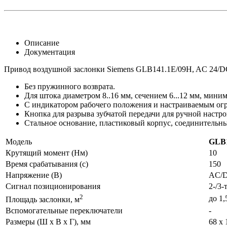
Описание
Документация
Привод воздушной заслонки Siemens GLB141.1E/09H, AC 24/DC
Без пружинного возврата.
Для штока диаметром 8..16 мм, сечением 6...12 мм, мин
С индикатором рабочего положения и настраиваемым ог
Кнопка для разрыва зубчатой передачи для ручной настр
Стальное основание, пластиковый корпус, соединительный
Модель
GLB1
Крутящий момент (Нм)
10
Время срабатывания (с)
150
Напряжение (В)
AC/D
Сигнал позиционирования
2-/3
2
до 1,
Площадь заслонки, м
Вспомогательные переключатели
-
Размеры (Ш х В х Г), мм
68 x 