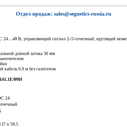
Отдел продаж: sales@segnetics-russia.ru
 24…48 В, управляющий сигнал 2-/3-точечный, крутящий момент
имальной длиной штока 30 мм
раничителем
ойки
 кабель 0.9 м без галогенов
41.1E/09H
C 24
-точечный
5
137 x 59.5