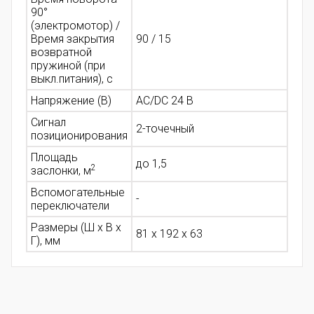
90°
(электромотор) /
Время закрытия
90 / 15
возвратной
пружиной (при
выкл.питания), с
Напряжение (В)
AC/DC 24 В
Сигнал
2-точечный
позиционирования
Площадь
до 1,5
2
заслонки, м
Вспомогательные
-
переключатели
Размеры (Ш х В х
81 x 192 x 63
Г), мм