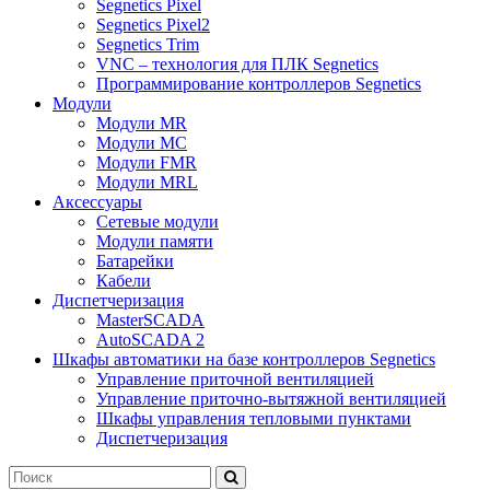
Segnetics Pixel
Segnetics Pixel2
Segnetics Trim
VNC – технология для ПЛК Segnetics
Программирование контроллеров Segnetics
Модули
Модули MR
Модули MC
Модули FMR
Модули MRL
Аксеcсуары
Сетевые модули
Модули памяти
Батарейки
Кабели
Диспетчеризация
MasterSCADA
AutoSCADA 2
Шкафы автоматики на базе контроллеров Segnetics
Управление приточной вентиляцией
Управление приточно-вытяжной вентиляцией
Шкафы управления тепловыми пунктами
Диспетчеризация