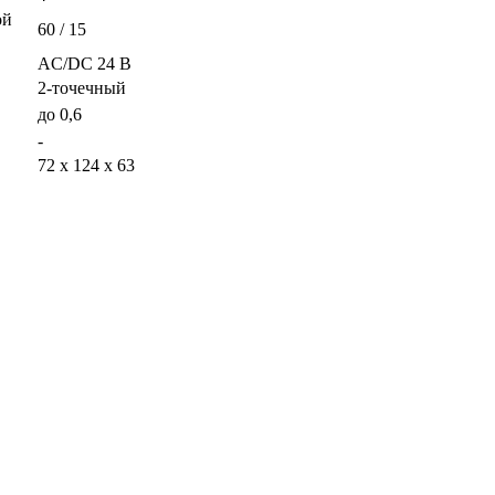
ой
60 / 15
AC/DC 24 В
2-точечный
до 0,6
-
72 x 124 x 63