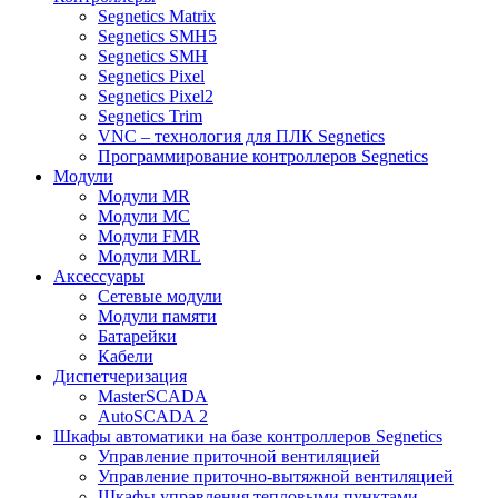
Segnetics Matrix
Segnetics SMH5
Segnetics SMH
Segnetics Pixel
Segnetics Pixel2
Segnetics Trim
VNC – технология для ПЛК Segnetics
Программирование контроллеров Segnetics
Модули
Модули MR
Модули MC
Модули FMR
Модули MRL
Аксеcсуары
Сетевые модули
Модули памяти
Батарейки
Кабели
Диспетчеризация
MasterSCADA
AutoSCADA 2
Шкафы автоматики на базе контроллеров Segnetics
Управление приточной вентиляцией
Управление приточно-вытяжной вентиляцией
Шкафы управления тепловыми пунктами