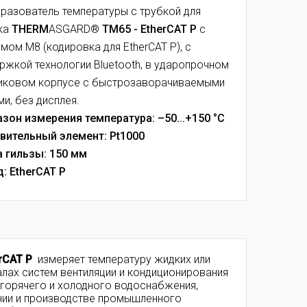
разователь температуры с трубкой для
ка
THERM
ASGARD®
TM65 - EtherCAT P
с
мом M8 (кодировка для EtherCAT P), с
ржкой технологии Bluetooth, в ударопрочном
иковом корпусе с быстрозаворачиваемыми
ми, без дисплея.
зон измерения температура: –50...+150 °C
вительный элемент: Pt1000
 гильзы: 150 мм
: EtherCAT P
rCAT P
измеряет температуру жидких или
алах систем вентиляции и кондиционирования
х горячего и холодного водоснабжения,
нии и производстве промышленного