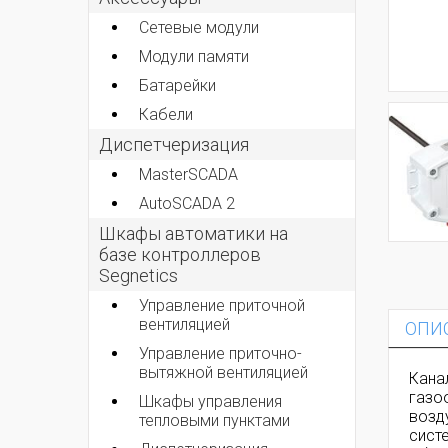
Сетевые модули
Модули памяти
Батарейки
Кабели
Диспетчеризация
MasterSCADA
AutoSCADA 2
Шкафы автоматики на
базе контроллеров
Segnetics
Управление приточной
вентиляцией
ОПИ
Управление приточно-
вытяжной вентиляцией
Кана
газо
Шкафы управления
возд
тепловыми пунктами
сист