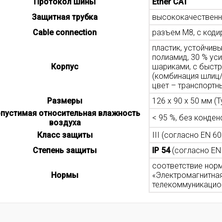
Протокол шины
Ether CAT
Защитная трубка
высококачественная
Cable connection
разъем M8, с коди
пластик, устойчив
полиамид, 30 % ус
Корпус
шариками, с быст
(комбинация шлиц/
цвет – транспортн
Размеры
126 x 90 x 50 мм (Ty
пустимая относительная влажность
< 95 %, без конден
воздуха
Класс защиты
III (согласно EN 60
Степень защиты
IP 54
(согласно EN
соответствие норм
Нормы
«Электромагнитная
телекоммуникацио