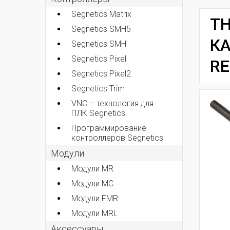
Segnetics Matrix
TH
Segnetics SMH5
К
Segnetics SMH
Segnetics Pixel
RE
Segnetics Pixel2
Segnetics Trim
VNC – технология для
ПЛК Segnetics
Программирование
контроллеров Segnetics
Модули
Модули MR
Модули MC
Модули FMR
Модули MRL
Аксеcсуары