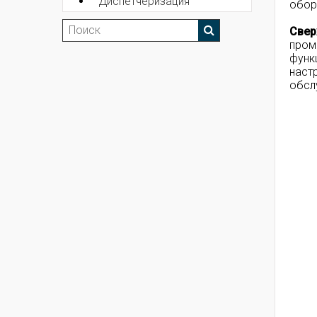
Диспетчеризация
обор
Свер
пром
функ
наст
обсл