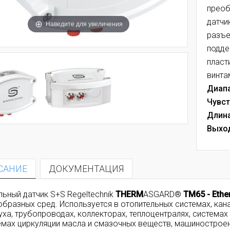
преоб
датчи
Наведите для увеличения
разъе
подде
пласт
винта
Диапа
Чувст
Длина
Выход
САНИЕ
ДОКУМЕНТАЦИЯ
льный датчик
S+S Regeltechnik
THERM
ASGARD®
TM65 - Ethe
образных сред. Используется в отопительных системах, кан
уха, трубопроводах, коллекторах, теплоцентралях, система
емах циркуляции масла и смазочных веществ, машинострое