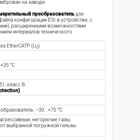
либрован на заводе.
мерительный преобразователь
для
йла конфигурации ESI в устройстве, с
ными), расширенными возможностями
ением интервалов технического
рез EtherCATP (U
)
S
 +25 °C
51, класс B
otection)
образователь: −30...+70 °C
еагрессивные, негорючие газы;
 от выбранной погружной гильзы