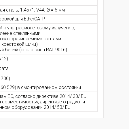
 сталь, 1.4571, V4A, Ø = 6 мм
ровкой для EtherCATP
ый к ультрафиолетовому излучению,
иление стеклянными
розаворачиваемыми винтами
 крестовой шлиц),
ый белый (аналогичен RAL 9016)
r 2)
сата
 730)
 60 529) в смонтированном состоянии
ам ЕС, согласно директиве 2014/ 30/ EU
 совместимость», директиве о радио- и
нном оборудовании 2014/ 53/ EU