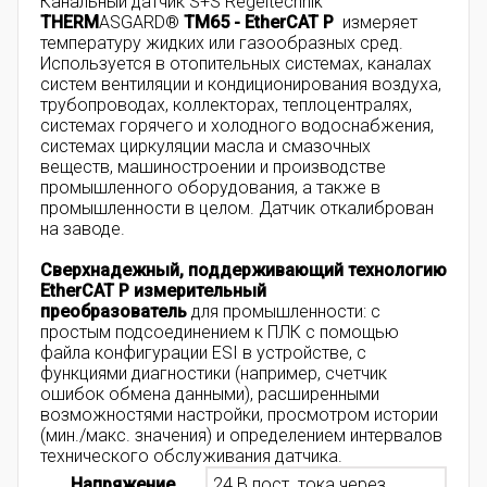
Канальный датчик
S+S Regeltechnik
THERM
ASGARD®
TM65 - EtherCAT P
измеряет
температуру жидких или газообразных сред.
Используется в отопительных системах, каналах
систем вентиляции и кондиционирования воздуха,
трубопроводах, коллекторах, теплоцентралях,
системах горячего и холодного водоснабжения,
системах циркуляции масла и смазочных
веществ, машиностроении и производстве
промышленного оборудования, а также в
промышленности в целом. Датчик откалиброван
на заводе.
Сверхнадежный, поддерживающий технологию
EtherCAT P измерительный
преобразователь
для промышленности: с
простым подсоединением к ПЛК с помощью
файла конфигурации ESI в устройстве, с
функциями диагностики (например, счетчик
ошибок обмена данными), расширенными
возможностями настройки, просмотром истории
(мин./макс. значения) и определением интервалов
технического обслуживания датчика.
Напряжение
24 В пост. тока через