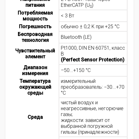
питания
EtherCATP (U
)
S
Потребляемая
< 3 Вт
мощность
Погрешность
обычно ± 0,2 K при +25 °C
Беспроводная
Bluetooth (LE)
технология
Pt1000, DIN EN 60751, класс
Чувствительный
B
элемент
(Perfect Sensor Protection)
Диапазон
–50...+150 °C
измерения
Температура
измерительный
окружающей
преобразователь: −30...+70
среды
°C
чистый воздух и
неагрессивные, негорючие
газы;
Среда
жидкости: зависит от
выбранной погружной
гильзы (принадлежности)