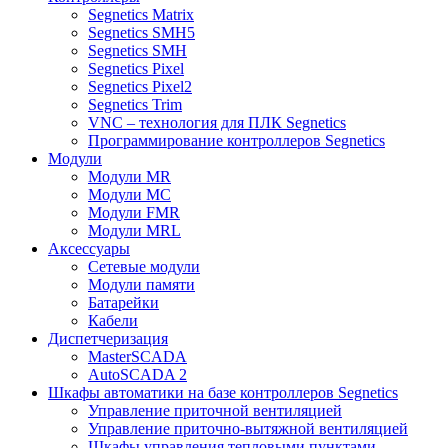
Segnetics Matrix
Segnetics SMH5
Segnetics SMH
Segnetics Pixel
Segnetics Pixel2
Segnetics Trim
VNC – технология для ПЛК Segnetics
Программирование контроллеров Segnetics
Модули
Модули MR
Модули MC
Модули FMR
Модули MRL
Аксеcсуары
Сетевые модули
Модули памяти
Батарейки
Кабели
Диспетчеризация
MasterSCADA
AutoSCADA 2
Шкафы автоматики на базе контроллеров Segnetics
Управление приточной вентиляцией
Управление приточно-вытяжной вентиляцией
Шкафы управления тепловыми пунктами