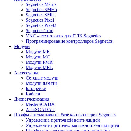
Segnetics Matrix
Segnetics SMH5
Segnetics SMH
Segnetics Pixel
Segnetics Pixel2
Segnetics Trim
VNC – технология для ПЛК Segnetics
Программирование контроллеров Segnetics
Модули
Модули MR
Модули MC
Модули FMR
Модули MRL
Аксеcсуары
Сетевые модули
Модули памяти
Батарейки
Кабели
Диспетчеризация
MasterSCADA
AutoSCADA 2
Шкафы автоматики на базе контроллеров Segnetics
Управление приточной вентиляцией
Управление приточно-вытяжной вентиляцией
Шкафы управления тепловыми пунктами