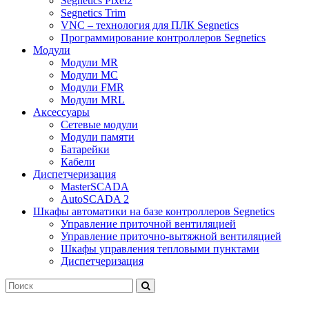
Segnetics Pixel2
Segnetics Trim
VNC – технология для ПЛК Segnetics
Программирование контроллеров Segnetics
Модули
Модули MR
Модули MC
Модули FMR
Модули MRL
Аксеcсуары
Сетевые модули
Модули памяти
Батарейки
Кабели
Диспетчеризация
MasterSCADA
AutoSCADA 2
Шкафы автоматики на базе контроллеров Segnetics
Управление приточной вентиляцией
Управление приточно-вытяжной вентиляцией
Шкафы управления тепловыми пунктами
Диспетчеризация