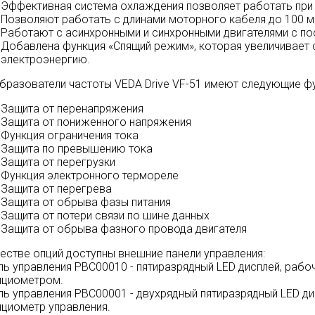
Эффективная система охлаждения позволяет работать при
Позволяют работать с длинами моторного кабеля до 100 м
Работают с асинхронными и синхронными двигателями с п
Добавлена функция «Спящий режим», которая увеличивает
электроэнергию.
бразователи частоты
VEDA Drive
VF-51 имеют следующие фу
Защита от перенапряжения
Защита от пониженного напряжения
Функция ограничения тока
Защита по превышению тока
Защита от перегрузки
Функция электронного термореле
Защита от перегрева
Защита от обрыва фазы питания
Защита от потери связи по шине данных
Защита от обрыва фазного провода двигателя
честве опций доступны внешние панели управления:
ль управления PBC00010 - пятиразрядный LED дисплей, рабо
нциометром.
ль управления PBC00001 - двухрядный пятиразрядный LED дис
нциометр управления.