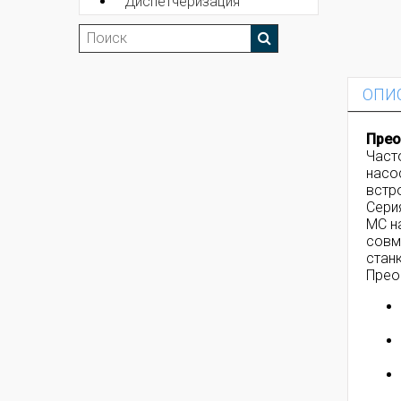
Диспетчеризация
ОПИ
Прео
Част
насо
встр
Сери
MC н
совм
стан
Прео