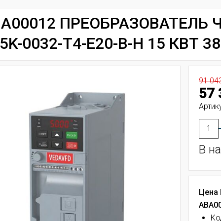
A00012 ПРЕОБРАЗОВАТЕЛЬ Ч
5K-0032-T4-E20-B-H 15 КВТ 3
91 04
57 
Артик
В н
Цена
ABA00
Ко