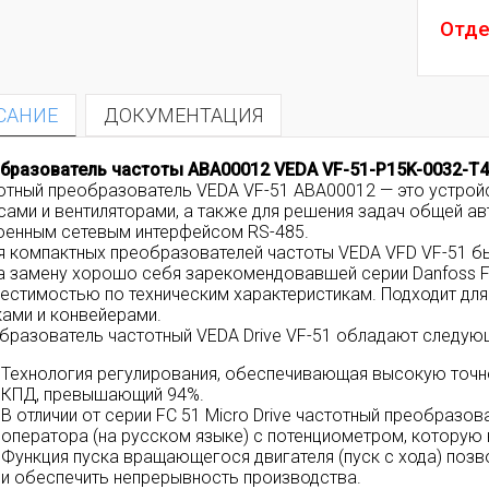
Отде
САНИЕ
ДОКУМЕНТАЦИЯ
бразователь частоты ABA00012 VEDA VF-51-P15K-0032-T4-
отный преобразователь VEDA VF-51 ABA00012 — это устройс
сами и вентиляторами, а также для решения задач общей а
оенным сетевым интерфейсом RS-485.
я компактных преобразователей частоты VEDA VFD VF-51 
а замену хорошо себя зарекомендовавшей серии Danfoss FC
естимостью по техническим характеристикам. Подходит для 
ками и конвейерами.
бразователь частотный VEDA Drive VF-51 обладают следу
Технология регулирования, обеспечивающая высокую точно
КПД, превышающий 94%.
В отличии от серии FC 51 Micro Drive частотный преобразо
оператора (на русском языке) с потенциометром, которую
Функция пуска вращающегося двигателя (пуск с хода) поз
и обеспечить непрерывность производства.