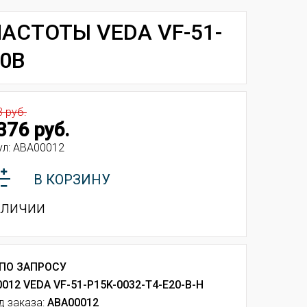
АСТОТЫ VEDA VF-51-
80В
3 руб.
376 руб.
ул:
ABA00012
В КОРЗИНУ
аличии
 ПО ЗАПРОСУ
012 VEDA VF-51-P15K-0032-T4-E20-B-H
д заказа:
ABA00012