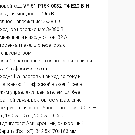
повой код:
VF-51-P15K-0032-T4-E20-B-H
ходная мощность:
15 кВт
одное напряжение: 3×380 В
ходное напряжение: 3×380 В
минальный выходной ток: 32 А
троенная панель оператора с
тенциометром
оды: 1 аналоговый вход по напряжению и
ку, 4 цифровых входа
ходы: 1 аналоговый выход по току и
пряжению, 1 цифровой выход, 1 реле
жим управления двигателем: U/f без
ратной связи, векторное управление
регрузочная способность по току: 150 % — 1
., 180 % — 5 с., 200 % — 0,5 с.
п двигателя: Асинхронный, синхронный
бариты (В×Ш×Г): 342,5×170×183 мм