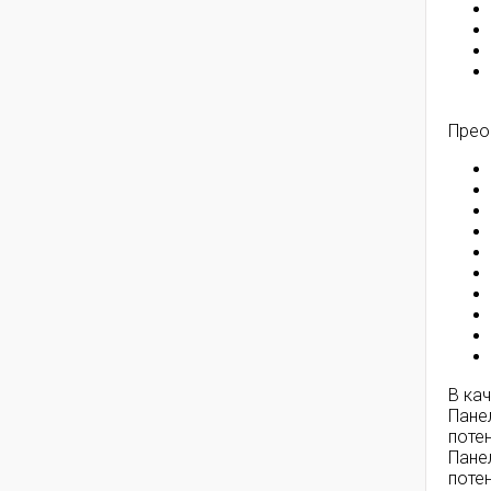
Прео
В ка
Пане
поте
Пане
поте