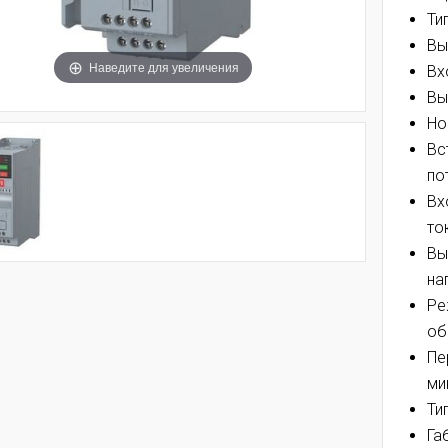
Ти
Вы
Наведите для увеличения
Вх
Вы
Но
Вс
по
Вх
то
Вы
на
Ре
об
Пе
мин
Ти
Га