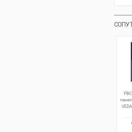
СОПУ
PBC
панел
VEDA