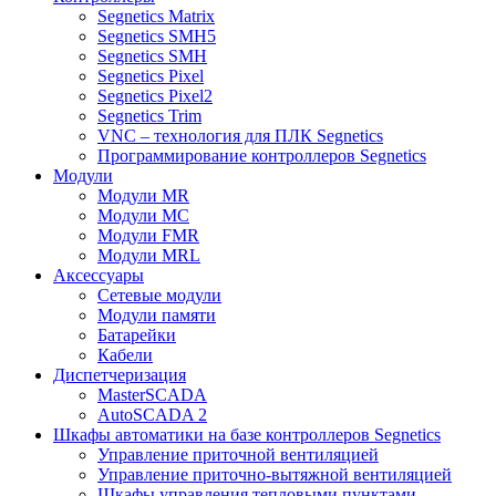
Segnetics Matrix
Segnetics SMH5
Segnetics SMH
Segnetics Pixel
Segnetics Pixel2
Segnetics Trim
VNC – технология для ПЛК Segnetics
Программирование контроллеров Segnetics
Модули
Модули MR
Модули MC
Модули FMR
Модули MRL
Аксеcсуары
Сетевые модули
Модули памяти
Батарейки
Кабели
Диспетчеризация
MasterSCADA
AutoSCADA 2
Шкафы автоматики на базе контроллеров Segnetics
Управление приточной вентиляцией
Управление приточно-вытяжной вентиляцией
Шкафы управления тепловыми пунктами