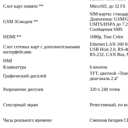
Слот карт памяти **
MircoSD, до 32 Гб
SIM-карты: станда
Диапазоны: GSM/
GSM 3Gмодем **
UMTS/HSPA до 7.2
Сообщения SMS
HDMI **
1080p, True Color
Ethernet LAN 100 М
Слот сетевых карт с дополнительными
USB Host 2.0, RS-4
интерфейсами
RS-232, CAN Bus, 
HMI
Клавиатура
6 кнопок
TFT, цветной «True
Графический дисплей
диагональ 2.4"
Разрешение дисплея
320 х 240 точек
Сенсорный экран
Резистивный, по вс
Часы реального времени
Сменная батарея C