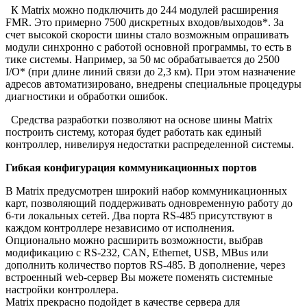
К Matrix можно подключить до 244 модулей расширения
FMR. Это примерно 7500 дискретных входов/выходов*. За
счет высокой скорости шины стало возможным опрашивать
модули синхронно с работой основной программы, то есть в
тике системы. Например, за 50 мс обрабатывается до 2500
I/O* (при длине линий связи до 2,3 км). При этом назначение
адресов автоматизировано, внедрены специальные процедуры
диагностики и обработки ошибок.
Средства разработки позволяют на основе шины Matrix
построить систему, которая будет работать как единый
контроллер, нивелируя недостатки распределенной системы.
Гибкая конфигурация коммуникационных портов
В Matrix предусмотрен широкий набор коммуникационных
карт, позволяющий поддерживать одновременную работу до
6-ти локальных сетей. Два порта RS-485 присутствуют в
каждом контроллере независимо от исполнения.
Опционально можно расширить возможности, выбрав
модификацию с RS-232, CAN, Ethernet, USB, MBus или
дополнить количество портов RS-485. В дополнение, через
встроенный web-сервер Вы можете поменять системные
настройки контроллера.
Matrix прекрасно подойдет в качестве сервера для