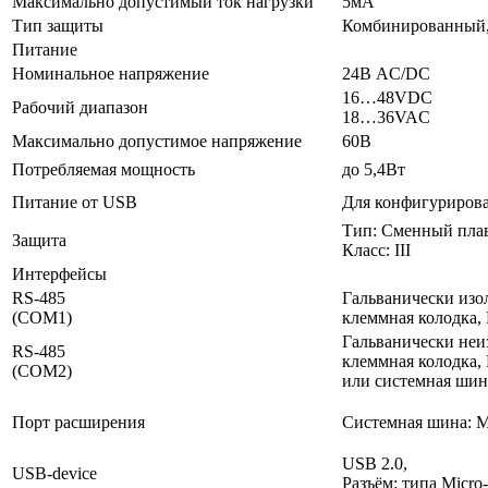
Максимально допустимый ток нагрузки
5мА
Тип защиты
Комбинированный,
Питание
Номинальное напряжение
24В AC/DC
16…48VDC
Рабочий диапазон
18…36VAC
Максимально допустимое напряжение
60В
Потребляемая мощность
до 5,4Вт
Питание от USB
Для конфигуриров
Тип: Сменный плав
Защита
Класс: III
Интерфейсы
RS-485
Гальванически изо
(COM1)
клеммная колодка,
Гальванически неи
RS-485
клеммная колодка,
(COM2)
или системная шин
Порт расширения
Системная шина: 
USB 2.0,
USB-device
Разъём: типа Micro