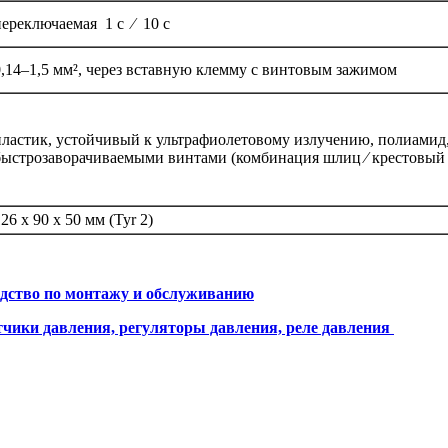
переключаемая 1 с ⁄ 10 с
0,14–1,5 мм², через вставную клемму с винтовым зажимом
пластик, устойчивый к ультрафиолетовому излучению, полиамид
быстрозаворачиваемыми винтами (комбинация шлиц ⁄ крестовый 
26 x 90 x 50 мм (Tyr 2)
дство по монтажу и обслуживанию
ки давления, регуляторы давления, реле давления