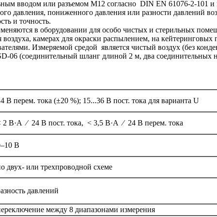
ельным вводом или разъемом M12 согласно DIN EN 61076-2-101 и
ого давления, пониженного давления или разности давлений во
сть и точность.
няются в оборудовании для особо чистых и стерильных помеще
воздуха, камерах для окраски распылением, на кейтеринговых 
телями. Измеряемой средой является чистый воздух (без конден
D-06 (соединительный шланг длиной 2 м, два соединительных н
4 В перем. тока (±20 %); 15...36 В пост. тока для варианта U
 2 В·А ⁄ 24 В пост. тока, < 3,5 В·А ⁄ 24 В перем. тока
0–10 В
по двух- или трехпроводной схеме
разность давлений
переключение между 8 диапазонами измерения