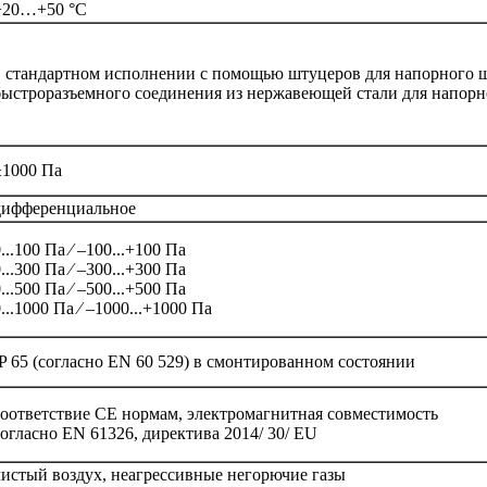
−20…+50 °C
в стандартном исполнении с помощью штуцеров для напорного ш
быстроразъемного соединения из нержавеющей стали для напор
±1000 Па
дифференциальное
...100 Па ⁄ –100...+100 Па
...300 Па ⁄ –300...+300 Па
...500 Па ⁄ –500...+500 Па
...1000 Па ⁄ –1000...+1000 Па
IP 65 (согласно EN 60 529) в смонтированном состоянии
соответствие CE нормам, электромагнитная совместимость
согласно EN 61326, директива 2014/ 30/ EU
чистый воздух, неагрессивные негорючие газы