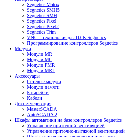
Segnetics Matrix
Segnetics SMH5
Segnetics SMH
Segnetics Pixel
Segnetics Pixel2
Segnetics Trim
VNC – технология для ПЛК Segnetics
Программирование контроллеров Segnetics
Модули
Модули MR
Модули MC
Модули FMR
Модули MRL
Аксеcсуары
Сетевые модули
Модули памяти
Батарейки
Кабели
Диспетчеризация
MasterSCADA
AutoSCADA 2
Шкафы автоматики на базе контроллеров Segnetics
Управление приточной вентиляцией
Управление приточно-вытяжной вентиляцией
Шкафы управления тепловыми пунктами