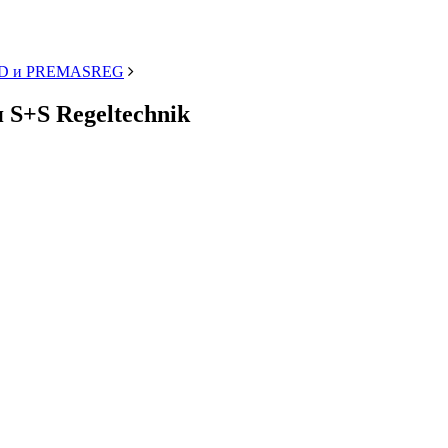
RD и PREMASREG
S+S Regeltechnik