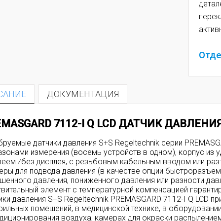
детал
перек
актив
Отде
САНИЕ
ДОКУМЕНТАЦИЯ
MASGARD 7112-I Q LCD ДАТЧИК ДАВЛЕНИЯ
бруемые датчики давления S+S Regeltechnik серии PREMAS
азонами измерения (восемь устройств в одном), корпус из 
леем ⁄без дисплея, с резьбовым кабельным вводом или ра
еры для подвода давления (в качестве опции быстроразъем
шенного давления, пониженного давления или разности дав
твительный элемент с температурной компенсацией гаранти
ики давления S+S Regeltechnik PREMASGARD 7112-I Q LCD п
ерильных помещений, в медицинской технике, в оборудовании
ндиционирования воздуха, камерах для окраски распылением