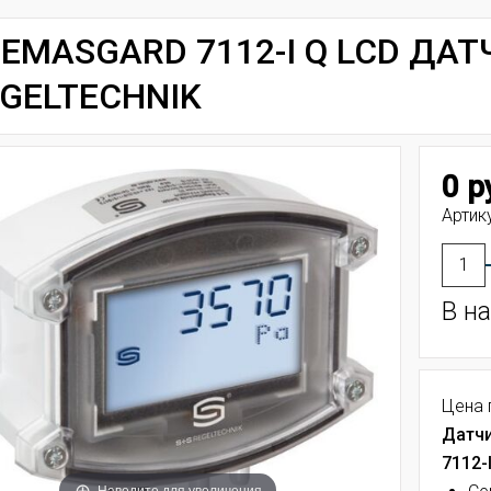
EMASGARD 7112-I Q LCD ДА
GELTECHNIK
0 р
Артик
В н
Цена 
Датчи
7112-
Наведите для увеличения