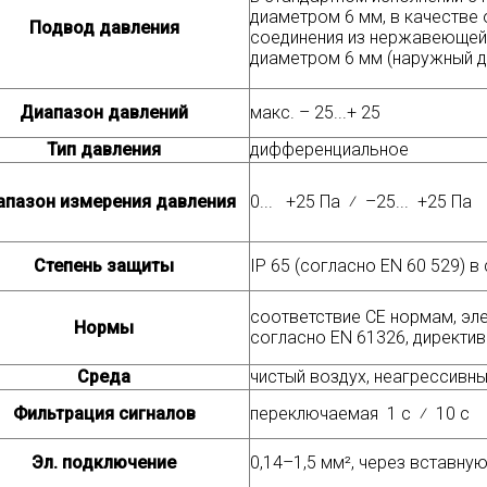
диаметром 6 мм, в качеств
Подвод давления
соединения из нержавеющей 
диаметром 6 мм (наружный д
Диапазон давлений
макс. – 25...+ 25
Тип давления
дифференциальное
апазон измерения давления
0... +25 Па ⁄ –25... +25 Па
Степень защиты
IP 65 (согласно EN 60 529) 
соответствие CE нормам, эл
Нормы
согласно EN 61326, директив
Среда
чистый воздух, неагрессивн
Фильтрация сигналов
переключаемая 1 с ⁄ 10 с
Эл. подключение
0,14–1,5 мм², через вставн