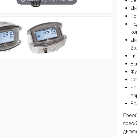
Се
Ди
Пр
По
ко
Ди
25.
Ти
Вы
Фу
Ст
На
ва
Ра
Преоб
преоб
диффе