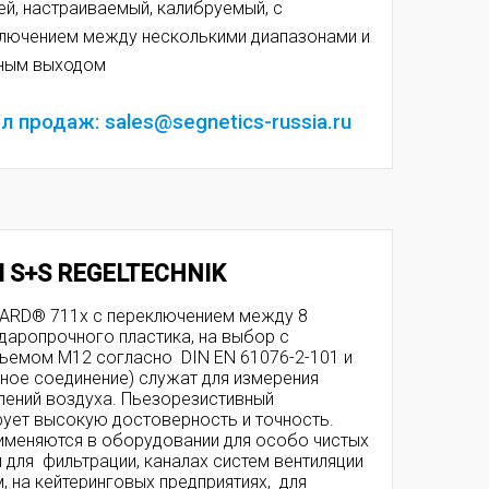
ей, настраиваемый, калибруемый, с
лючением между несколькими диапазонами и
ным выходом
л продаж: sales@segnetics-russia.ru
 S+S REGELTECHNIK
GARD® 711x с переключением между 8
ударопрочного пластика, на выбор с
зъемом M12 согласно DIN EN 61076-2-101 и
ное соединение) служат для измерения
лений воздуха. Пьезорезистивный
рует высокую достоверность и точность.
рименяются в оборудовании для особо чистых
 для фильтрации, каналах систем вентиляции
, на кейтеринговых предприятиях, для