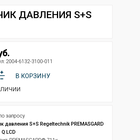
ТЧИК ДАВЛЕНИЯ S+S
уб.
ул:
2004-6132-3100-011
В КОРЗИНУ
аличии
по запросу
к давления S+S Regeltechnik PREMASGARD
I Q LCD