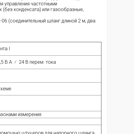
ля управления частотными
 (без конденсата) или газообразные,
06 (соединительный шланг длиной 2 м, два
нта I
3,5 В·А ⁄ 24 В перем. тока
схеме
азонами измерения
 помощью штуцеров для напорного шланга