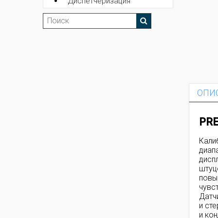
Диспетчеризация
ОПИ
PRE
Кали
диап
дисп
штуц
повы
чувс
Датч
и ст
и ко