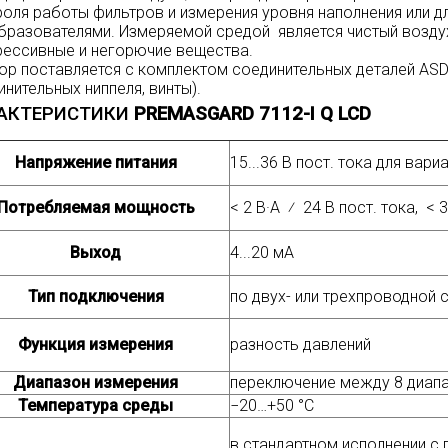
роля работы фильтров и измерения уровня наполнения или д
бразователями. Измеряемой средой является чистый воздух
рессивные и негорючие вещества.
ор поставляется с комплектом соединительных деталей ASD-
нительных ниппеля, винты).
АКТЕРИСТИКИ
PREMASGARD 7112-I Q LCD
Напряжение питания
15...36 В пост. тока для вариа
Потребляемая мощность
< 2 В·А ⁄ 24 В пост. тока, < 
Выход
4...20 мA
Тип подключения
по двух- или трехпроводной 
Функция измерения
разность давлений
Диапазон измерения
переключение между 8 диап
Температура среды
−20…+50 °C
в стандартном исполнении с