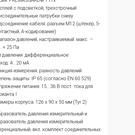
рия: PREMASGARD® 711x
сплей с подсветкой, трехстрочный
исоединительные патрубки снизу
дсоединение кабеля: разъем M12 (штекер, 5-
нтактный, A-кодирование)
апазон давлений, настраиваемый: макс. –
..+ 25 Па
п давления: дифференциальное
ход: 4...20 мA
нкция измерения:
разность давлений
епень защиты:
IP 65 (согласно EN 60 529)
пряжение питания: 15...36 В пост. тока для
рианта I
змеры корпуса:
126 x 90 x 50 мм (Tyr 2)
разователь давления измерительный и
разователь давления измерительный
ренциальный, вкл. комплект соединительных