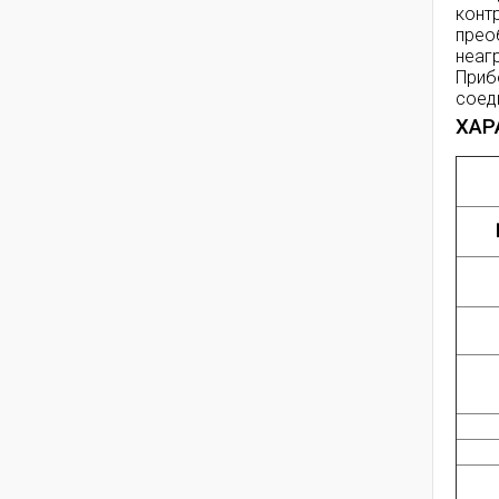
конт
прео
неаг
Приб
соеди
ХАР