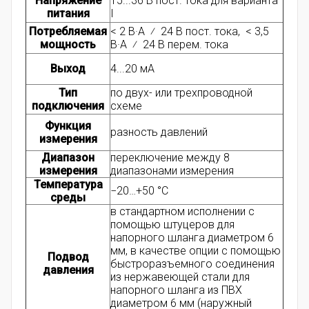
Напряжение
15...36 В пост. тока для варианта
питания
I
Потребляемая
< 2 В·А ⁄ 24 В пост. тока, < 3,5
мощность
В·А ⁄ 24 В перем. тока
Выход
4...20 мA
Тип
по двух- или трехпроводной
подключения
схеме
Функция
разность давлений
измерения
Диапазон
переключение между 8
измерения
диапазонами измерения
Температура
−20…+50 °C
среды
в стандартном исполнении с
помощью штуцеров для
напорного шланга диаметром 6
мм, в качестве опции с помощью
Подвод
быстроразъемного соединения
давления
из нержавеющей стали для
напорного шланга из ПВХ
диаметром 6 мм (наружный