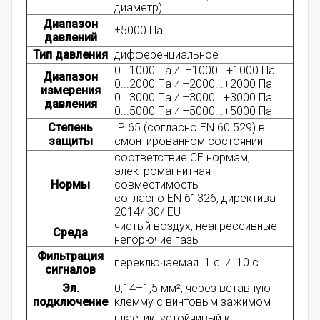
диаметр)
Диапазон
±5000 Па
давлений
Тип давления
дифференциальное
0...1000 Па ⁄ –1000...+1000 Па
Диапазон
0...2000 Па ⁄ –2000...+2000 Па
измерения
0...3000 Па ⁄ –3000...+3000 Па
давления
0...5000 Па ⁄ –5000...+5000 Па
Степень
IP 65 (согласно EN 60 529) в
защиты
смонтированном состоянии
соответствие CE нормам,
электромагнитная
Нормы
совместимость
согласно EN 61326, директива
2014/ 30/ EU
чистый воздух, неагрессивные
Среда
негорючие газы
Фильтрация
переключаемая 1 с ⁄ 10 с
сигналов
Эл.
0,14–1,5 мм², через вставную
подключение
клемму с винтовым зажимом
пластик, устойчивый к