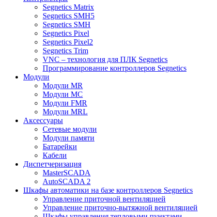
Segnetics Matrix
Segnetics SMH5
Segnetics SMH
Segnetics Pixel
Segnetics Pixel2
Segnetics Trim
VNC – технология для ПЛК Segnetics
Программирование контроллеров Segnetics
Модули
Модули MR
Модули MC
Модули FMR
Модули MRL
Аксеcсуары
Сетевые модули
Модули памяти
Батарейки
Кабели
Диспетчеризация
MasterSCADA
AutoSCADA 2
Шкафы автоматики на базе контроллеров Segnetics
Управление приточной вентиляцией
Управление приточно-вытяжной вентиляцией
Шкафы управления тепловыми пунктами