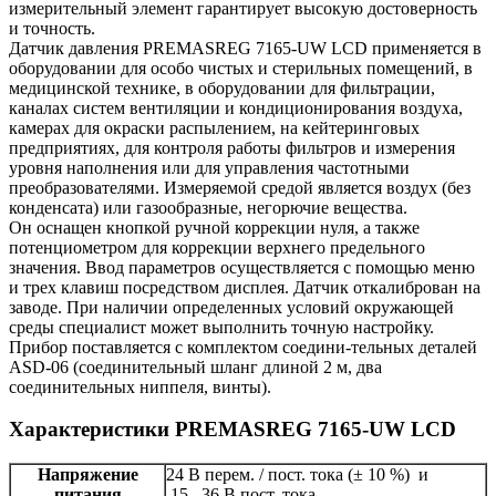
измерительный элемент гарантирует высокую достоверность
и точность.
Датчик давления PREMASREG 7165-UW LCD применяется в
оборудовании для особо чистых и стерильных помещений, в
медицинской технике, в оборудовании для фильтрации,
каналах систем вентиляции и кондиционирования воздуха,
камерах для окраски распылением, на кейтеринговых
предприятиях, для контроля работы фильтров и измерения
уровня наполнения или для управления частотными
преобразователями. Измеряемой средой является воздух (без
конденсата) или газообразные, негорючие вещества.
Он оснащен кнопкой ручной коррекции нуля, а также
потенциометром для коррекции верхнего предельного
значения. Ввод параметров осуществляется с помощью меню
и трех клавиш посредством дисплея. Датчик откалиброван на
заводе. При наличии определенных условий окружающей
среды специалист может выполнить точную настройку.
Прибор поставляется с комплектом соедини-тельных деталей
ASD-06 (соединительный шланг длиной 2 м, два
соединительных ниппеля, винты).
Характеристики PREMASREG 7165-UW LCD
Напряжение
24 В перем. / пост. тока (± 10 %) и
питания
15...36 В пост. тока