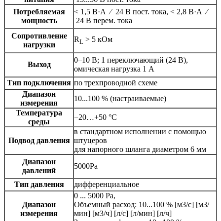
Потребляемая
< 1,5 В·А ⁄ 24 В пост. тока, < 2,8 В·А ⁄
мощность
24 В перем. тока
Сопротивление
R
> 5 кОм
L
нагрузки
0–10 В; 1 переключающий (24 В),
Выход
омическая нагрузка 1 А
Тип подключения
по трехпроводной схеме
Диапазон
10...100 % (настраиваемые)
измерения
Температура
−20…+50 °C
среды
в стандартном исполнении с помощью
Подвод давления
штуцеров
для напорного шланга диаметром 6 мм
Диапазон
5000Pa
давлений
Тип давления
дифференциальное
0 ... 5000 Pa,
Диапазон
Объемный расход: 10...100 % [м3/с] [м3/
измерения
мин] [м3/ч] [л/с] [л/мин] [л/ч]