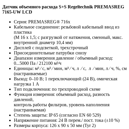
Датчик объемного расхода S+S Regeltechnik PREMASREG
7165-UW LCD
Серия: PREMASREG® 716x
Кабельное соединение:
резьбовой кабельный ввод из
пластика
(M 16 x 1,5; с разгрузкой от натяжения, сменный,
макс.
внутренний диаметр 10,4 мм)
Дисплей с подсветкой, трехстрочный
Присоединительные патрубки снизу
Диапазон измерения давление / объемный расход:
0...5000 Па / 212100 м³⁄ч
Единицы: м³ ⁄ с, м³ ⁄ мин, м³ ⁄ ч, л ⁄ с, л ⁄ мин, л ⁄ ч, %, см
(настраиваемые)
Выход:
0–10 В;
1 переключающий (24 В), омическая
нагрузка 1 А
Тип подключения: по трехпроводной схеме
Функция измерения: объемный расход, разность
давлений,
контроль работы фильтров, уровень наполнения
(настраиваемая)
Степень защиты:
IP 65 (согласно EN 60 529)
Напряжение питания: 24 В перем./ пост. тока (±10 %)
Размеры корпуса:
126 x 90 x 50 мм (Tyr 2)