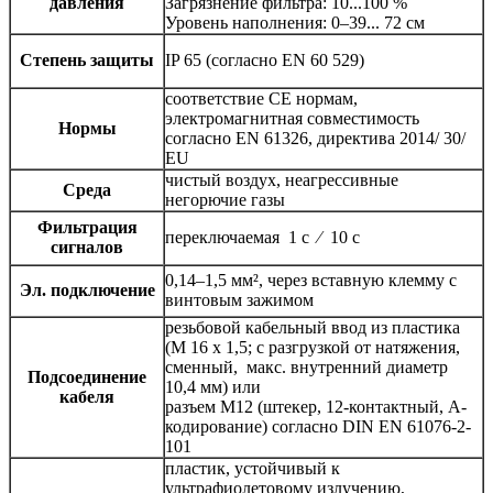
давления
Загрязнение фильтра: 10...100 %
Уровень наполнения: 0–39... 72 см
Степень защиты
IP 65 (согласно EN 60 529)
соответствие CE нормам,
электромагнитная совместимость
Нормы
согласно EN 61326, директива 2014/ 30/
EU
чистый воздух, неагрессивные
Среда
негорючие газы
Фильтрация
переключаемая 1 с ⁄ 10 с
сигналов
0,14–1,5 мм², через вставную клемму с
Эл. подключение
винтовым зажимом
резьбовой кабельный ввод из пластика
(M 16 x 1,5; с разгрузкой от натяжения,
сменный, макс. внутренний диаметр
Подсоединение
10,4 мм) или
кабеля
разъем M12 (штекер, 12-контактный, A-
кодирование) согласно DIN EN 61076-2-
101
пластик, устойчивый к
ультрафиолетовому излучению,