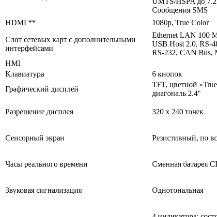
UMTS/HSPA до 7.2
Сообщения SMS
HDMI **
1080p, True Color
Ethernet LAN 100 М
Слот сетевых карт с дополнительными
USB Host 2.0, RS-4
интерфейсами
RS-232, CAN Bus, 
HMI
Клавиатура
6 кнопок
TFT, цветной «True
Графический дисплей
диагональ 2.4"
Разрешение дисплея
320 х 240 точек
Сенсорный экран
Резистивный, по вс
Часы реального времени
Сменная батарея C
Звуковая сигнализация
Однотональная
4 индикатора: сост