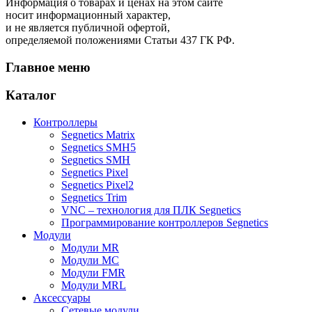
Информация о товарах и ценах на этом сайте
носит информационный характер,
и не является публичной офертой,
определяемой положениями Статьи 437 ГК РФ.
Главное меню
Каталог
Контроллеры
Segnetics Matrix
Segnetics SMH5
Segnetics SMH
Segnetics Pixel
Segnetics Pixel2
Segnetics Trim
VNC – технология для ПЛК Segnetics
Программирование контроллеров Segnetics
Модули
Модули MR
Модули MC
Модули FMR
Модули MRL
Аксеcсуары
Сетевые модули