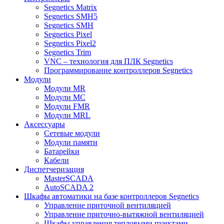
Segnetics Matrix
Segnetics SMH5
Segnetics SMH
Segnetics Pixel
Segnetics Pixel2
Segnetics Trim
VNC – технология для ПЛК Segnetics
Программирование контроллеров Segnetics
Модули
Модули MR
Модули MC
Модули FMR
Модули MRL
Аксеcсуары
Сетевые модули
Модули памяти
Батарейки
Кабели
Диспетчеризация
MasterSCADA
AutoSCADA 2
Шкафы автоматики на базе контроллеров Segnetics
Управление приточной вентиляцией
Управление приточно-вытяжной вентиляцией
Шкафы управления тепловыми пунктами