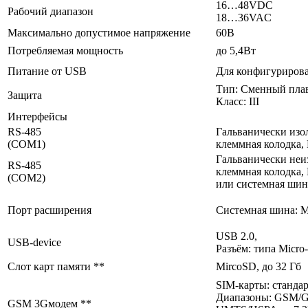
16…48VDC
Рабочий диапазон
18…36VAC
Максимально допустимое напряжение
60В
Потребляемая мощность
до 5,4Вт
Питание от USB
Для конфигуриров
Тип: Сменный плав
Защита
Класс: III
Интерфейсы
RS-485
Гальванически изо
(COM1)
клеммная колодка,
Гальванически неи
RS-485
клеммная колодка,
(COM2)
или системная шин
Порт расширения
Системная шина: 
USB 2.0,
USB-device
Разъём: типа Micro
Слот карт памяти **
MircoSD, до 32 Гб
SIM-карты: станда
Диапазоны: GSM/
GSM 3Gмодем **