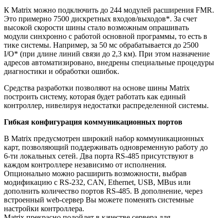
К Matrix можно подключить до 244 модулей расширения FMR.
Это примерно 7500 дискретных входов/выходов*. За счет
высокой скорости шины стало возможным опрашивать
модули синхронно с работой основной программы, то есть в
тике системы. Например, за 50 мс обрабатывается до 2500
I/O* (при длине линий связи до 2,3 км). При этом назначение
адресов автоматизировано, внедрены специальные процедуры
диагностики и обработки ошибок.
Средства разработки позволяют на основе шины Matrix
построить систему, которая будет работать как единый
контроллер, нивелируя недостатки распределенной системы.
Гибкая конфигурация коммуникационных портов
В Matrix предусмотрен широкий набор коммуникационных
карт, позволяющий поддерживать одновременную работу до
6-ти локальных сетей. Два порта RS-485 присутствуют в
каждом контроллере независимо от исполнения.
Опционально можно расширить возможности, выбрав
модификацию с RS-232, CAN, Ethernet, USB, MBus или
дополнить количество портов RS-485. В дополнение, через
встроенный web-сервер Вы можете поменять системные
настройки контроллера.
Matrix прекрасно подойдет в качестве сервера для