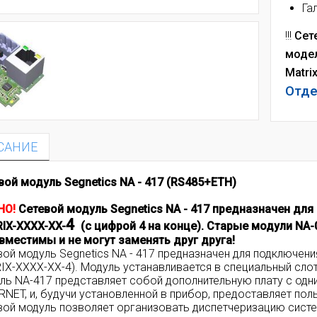
Га
!!!
Сет
модел
Matri
Отде
САНИЕ
вой модуль Segnetics NA - 417 (RS485+ETH)
НО!
Сетевой модуль Segnetics NA - 417 предназначен для
4
IX-XXXX-XX-
(c цифрой 4 на конце). Старые модули NA
вместимы и не могут заменять друг друга!
вой модуль Segnetics NA - 417 предназначен для подключения
IX-XXXX-XX-4). Модуль устанавливается в специальный слот
ль NA-417 представляет собой дополнительную плату с одн
RNET, и, будучи установленной в прибор, предоставляет по
вой модуль позволяет организовать диспетчеризацию сист