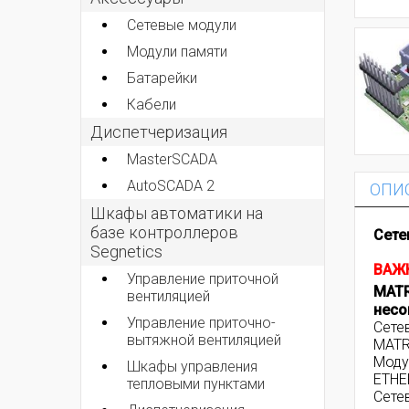
Сетевые модули
Модули памяти
Батарейки
Кабели
Диспетчеризация
MasterSCADA
AutoSCADA 2
ОПИ
Шкафы автоматики на
базе контроллеров
Сете
Segnetics
ВАЖ
Управление приточной
MATR
вентиляцией
несо
Управление приточно-
Сете
вытяжной вентиляцией
MATR
Моду
Шкафы управления
ETHE
тепловыми пунктами
Сете