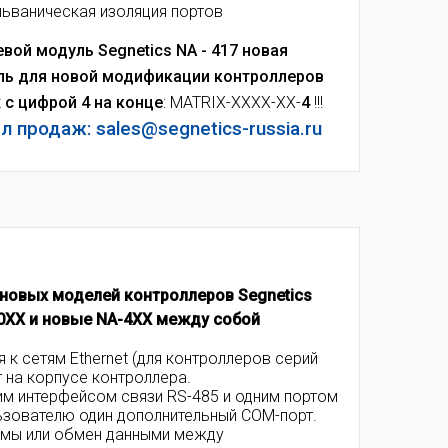
льваническая изоляция портов
евой модуль Segnetics NA - 417
новая
ь для новой модификации контроллеров
x c цифрой 4 на конце
: MATRIX-XXXX-XX-
4
!!!
л продаж: sales@segnetics-russia.ru
 новых моделей контроллеров Segnetics
-0XX и новые NA-4XX между собой
 к сетям Ethernet (для контроллеров серий
 на корпусе контроллера.
им интерфейсом связи RS-485 и одним портом
льзователю один дополнительный COM-порт.
емы или обмен данными между