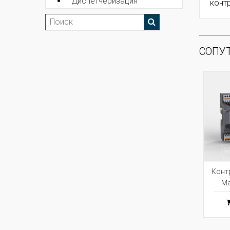
Диспетчеризация
конт
СОПУ
Контр
Ma