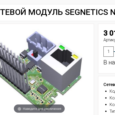
ТЕВОЙ МОДУЛЬ SEGNETICS NA
3 0
Артику
В н
Сетев
Ко
Ко
Ко
Наведите для увеличения
Ти