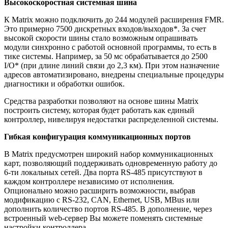
Высокоскоростная системная шина
К Matrix можно подключить до 244 модулей расширения FMR.
Это примерно 7500 дискретных входов/выходов*. За счет
высокой скорости шины стало возможным опрашивать
модули синхронно с работой основной программы, то есть в
тике системы. Например, за 50 мс обрабатывается до 2500
I/O* (при длине линий связи до 2,3 км). При этом назначение
адресов автоматизировано, внедрены специальные процедуры
диагностики и обработки ошибок.
Средства разработки позволяют на основе шины Matrix
построить систему, которая будет работать как единый
контроллер, нивелируя недостатки распределенной системы.
Гибкая конфигурация коммуникационных портов
В Matrix предусмотрен широкий набор коммуникационных
карт, позволяющий поддерживать одновременную работу до
6-ти локальных сетей. Два порта RS-485 присутствуют в
каждом контроллере независимо от исполнения.
Опционально можно расширить возможности, выбрав
модификацию с RS-232, CAN, Ethernet, USB, MBus или
дополнить количество портов RS-485. В дополнение, через
встроенный web-сервер Вы можете поменять системные
настройки контроллера.