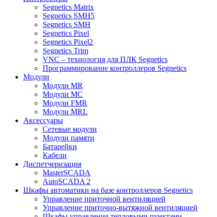
Segnetics Matrix
Segnetics SMH5
Segnetics SMH
Segnetics Pixel
Segnetics Pixel2
Segnetics Trim
VNC – технология для ПЛК Segnetics
Программирование контроллеров Segnetics
Модули
Модули MR
Модули MC
Модули FMR
Модули MRL
Аксеcсуары
Сетевые модули
Модули памяти
Батарейки
Кабели
Диспетчеризация
MasterSCADA
AutoSCADA 2
Шкафы автоматики на базе контроллеров Segnetics
Управление приточной вентиляцией
Управление приточно-вытяжной вентиляцией
Шкафы управления тепловыми пунктами