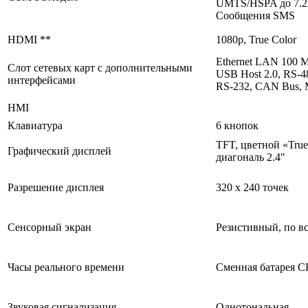
UMTS/HSPA до 7.2
Сообщения SMS
HDMI **
1080p, True Color
Ethernet LAN 100 М
Слот сетевых карт с дополнительными
USB Host 2.0, RS-4
интерфейсами
RS-232, CAN Bus, 
HMI
Клавиатура
6 кнопок
TFT, цветной «True
Графический дисплей
диагональ 2.4"
Разрешение дисплея
320 х 240 точек
Сенсорный экран
Резистивный, по вс
Часы реального времени
Сменная батарея C
Звуковая сигнализация
Однотональная