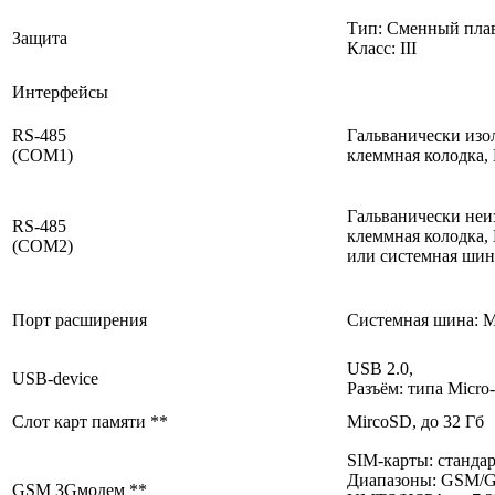
Тип: Сменный плав
Защита
Класс: III
Интерфейсы
RS-485
Гальванически изо
(COM1)
клеммная колодка,
Гальванически неи
RS-485
клеммная колодка,
(COM2)
или системная шин
Порт расширения
Системная шина: 
USB 2.0,
USB-device
Разъём: типа Micro
Слот карт памяти **
MircoSD, до 32 Гб
SIM-карты: станда
Диапазоны: GSM/
GSM 3Gмодем **