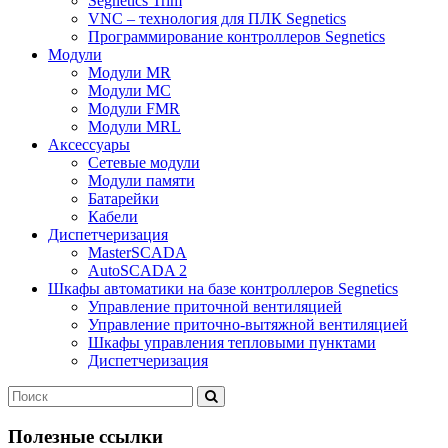
Segnetics Trim
VNC – технология для ПЛК Segnetics
Программирование контроллеров Segnetics
Модули
Модули MR
Модули MC
Модули FMR
Модули MRL
Аксеcсуары
Сетевые модули
Модули памяти
Батарейки
Кабели
Диспетчеризация
MasterSCADA
AutoSCADA 2
Шкафы автоматики на базе контроллеров Segnetics
Управление приточной вентиляцией
Управление приточно-вытяжной вентиляцией
Шкафы управления тепловыми пунктами
Диспетчеризация
Полезные ссылки