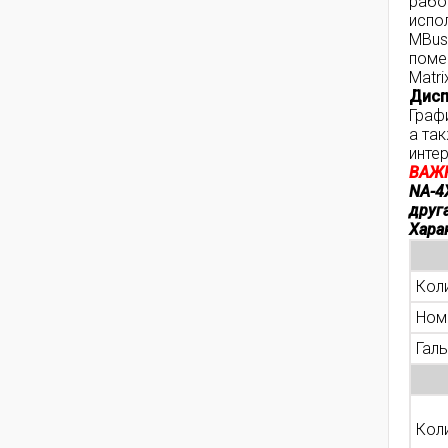
рабо
испо
MBus
поме
Matr
Дисп
Граф
а та
инте
ВАЖ
NA-4
друга
Харак
Кол
Ном
Гал
Коли