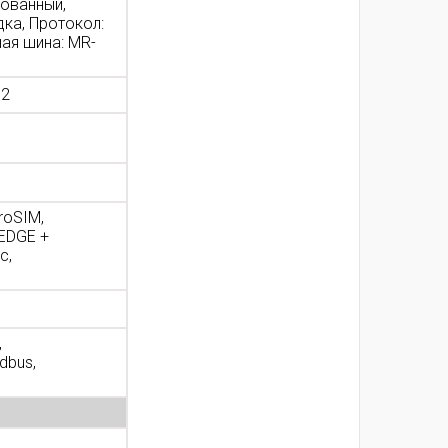
рованный,
ка, Протокол:
ая шина: MR-
s2
roSIM,
EDGE +
с,
,
dbus,