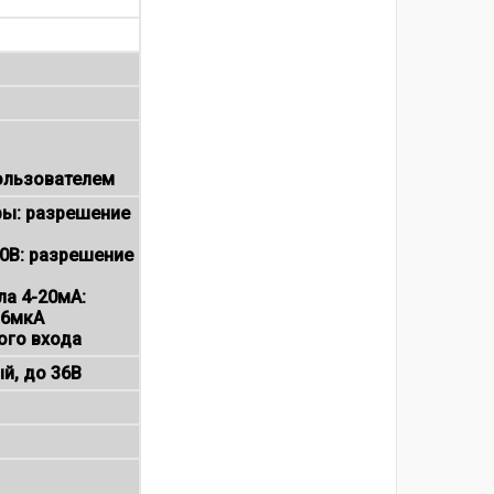
ользователем
ры: разрешение
10В: разрешение
ла 4-20мА:
 6мкА
ого входа
й, до 36В