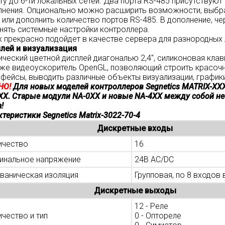
ту до 6-ти локальных сетей. Два порта RS-485 присутствую
лнения. Опционально можно расширить возможности, выбрав
 или дополнить количество портов RS-485. В дополнение, 
нять системные настройки контроллера.
ix прекрасно подойдет в качестве сервера для разнородных
лей и визуализация
ический цветной дисплей диагональю 2,4", силиконовая кла
кже видеоускоритель OpenGL, позволяющий строить красоч
рфейсы, выводить различные объекты визуализации, графики
НО!
Для новых моделей контроллеров Segnetics MATRIX-XX
XX. Старые модули NA-0XX и новые NA-4XX между собой не
!
теристики Segnetics Matrix-3022-70-4
Дискретные входы
ичество
16
инальное напряжение
24В AC/DC
ьваническая изоляция
Групповая, по 8 входов 
Дискретные выходы
12 - Реле
чество и тип
0 - Оптореле