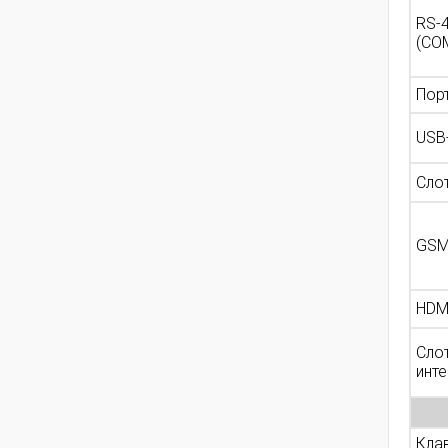
RS-
(CO
Пор
USB
Слот
GSM
HDMI
Сло
инт
Кла