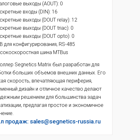
алоговые выходы (AOUT): 0
скретные входы (DIN): 16
скретные выходы (DOUT relay): 12
скретные выходы (DOUT triac): 0
скретные выходы (DOUT opto): 0
B для конфигурирования, RS-485
сокоскоростная шина MTBus
оллер Segnetics Matrix был разработан для
отки больших объемов внешних данных. Его
ая скорость, впечатляющая периферия,
менный дизайн и отличное качество делают
адежным решением для большинства задач
атизации, предлагая простое и экономичное
нение.
л продаж: sales@segnetics-russia.ru