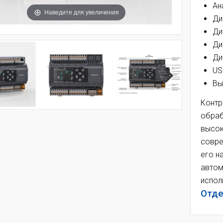
Ан
Наведите для увеличения
Ди
Ди
Ди
Ди
US
Вы
Контр
обраб
высок
совре
его н
автом
испол
Отде