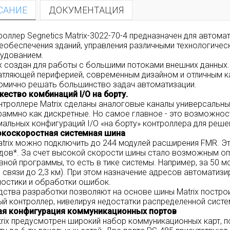
САНИЕ
ДОКУМЕНТАЦИЯ
роллер Segnetics Matrix-3022-70-4 предназначен для автом
еобеспечения зданий, управления различными технологиче
удованием.
ix создан для работы с большими потоками внешних данных.
атляющей периферией, современным дизайном и отличным ка
омично решать большинство задач автоматизации.
ество комбинаций I/O на борту.
нтроллере Matrix сделаны аналоговые каналы универсальны
раммно как дискретные. Но самое главное - это возможнос
мальных конфигураций I/O «на борту» контроллера для реше
коскоростная системная шина
trix можно подключить до 244 модулей расширения FMR. Э
дов*. За счет высокой скорости шины стало возможным оп
вной программы, то есть в тике системы. Например, за 50 м
й связи до 2,3 км). При этом назначение адресов автомати
ностики и обработки ошибок.
ства разработки позволяют на основе шины Matrix построи
ый контроллер, нивелируя недостатки распределенной систе
ая конфигурация коммуникационных портов
trix предусмотрен широкий набор коммуникационных карт,