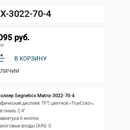
-3022-70-4
095 руб.
л:
В КОРЗИНУ
аличии
оллер Segnetics Matrix-3022-70-4
афический дисплей: TFT, цветной «TrueColor»,
агональ 2.4"
авиатура 6 кнопок
алоговые входы (AIN): 0