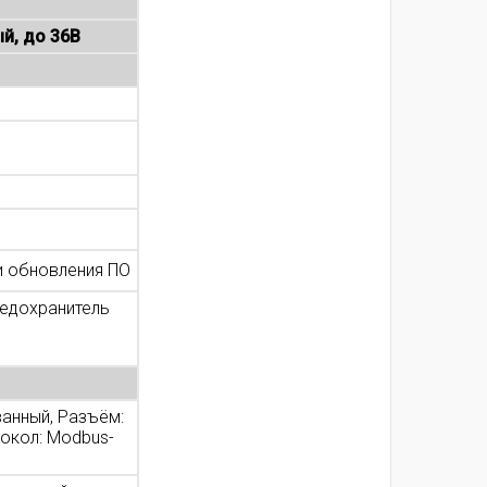
й, до 36В
и обновления ПО
редохранитель
анный, Разъём:
окол: Modbus-