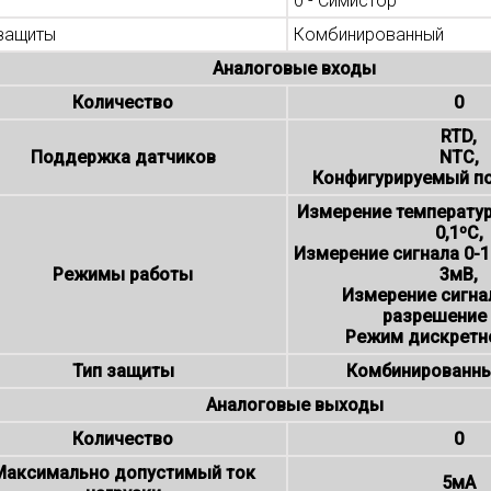
0 - Симистор
 защиты
Комбинированный
Аналоговые входы
Количество
0
RTD,
Поддержка датчиков
NTC,
Конфигурируемый п
Измерение температу
0,1ºC,
Измерение сигнала 0-
Режимы работы
3мВ,
Измерение сигна
разрешение
Режим дискретн
Тип защиты
Комбинированны
Аналоговые выходы
Количество
0
Максимально допустимый ток
5мА