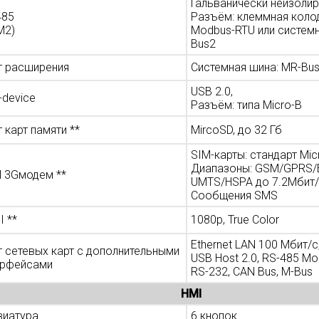
Гальванически неизоли
485
Разъём: клеммная колод
M2)
Modbus-RTU или системн
Bus2
т расширения
Системная шина: MR-Bu
USB 2.0,
-device
Разъём: типа Micro-B
 карт памяти **
MircoSD, до 32 Гб
SIM-карты: стандарт Mic
Диапазоны: GSM/GPRS/
 3Gмодем **
UMTS/HSPA до 7.2Мбит/
Сообщения SMS
 **
1080p, True Color
Ethernet LAN 100 Мбит/с
т сетевых карт с дополнительными
USB Host 2.0, RS-485 Mo
ерфейсами
RS-232, CAN Bus, M-Bus
HMI
виатура
6 кнопок