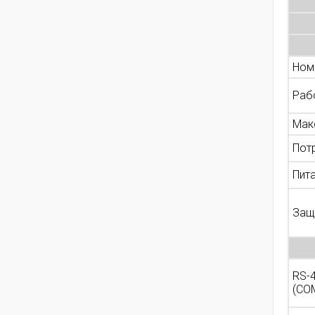
Ном
Раб
Мак
Пот
Пит
Защ
RS-
(CO