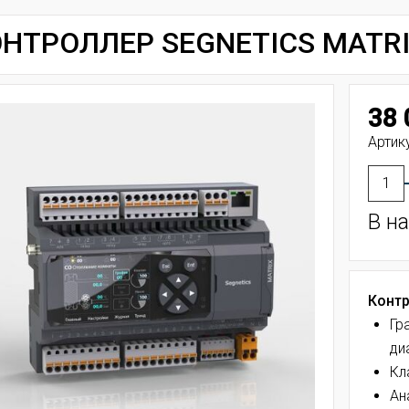
НТРОЛЛЕР SEGNETICS MATRIX
38 
Артику
В н
Контр
Гр
ди
Кл
Ан