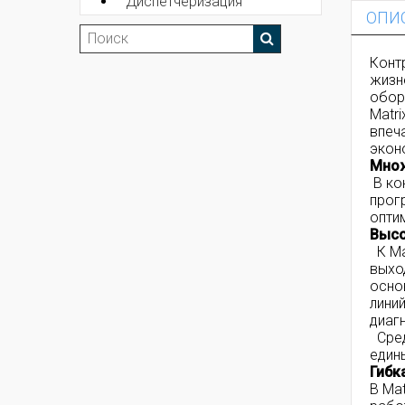
Диспетчеризация
ОПИ
Конт
жизн
обор
Matr
впеч
экон
Множ
В ко
прог
опти
Высо
К Ma
выхо
осно
лини
диаг
Сред
един
Гибк
В Ma