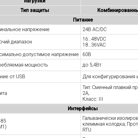
нагрузки
Тип защиты
Комбинированны
Питание
инальное напряжение
24В AC/DC
16…48VDC
очий диапазон
18…36VAC
симально допустимое напряжение
60В
ребляемая мощность
до 5,4Вт
ание от USB
Для конфигурирования 
Тип: Сменный плавкий п
ита
2А,
Класс: III
Интерфейсы
Гальванически изолиров
485
клеммная колодка, Прот
M1)
RTU